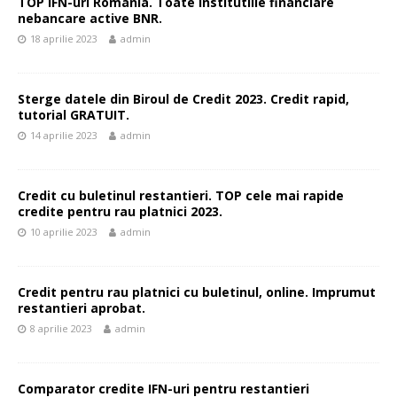
TOP IFN-uri Romania. Toate institutiile financiare
nebancare active BNR.
18 aprilie 2023
admin
Sterge datele din Biroul de Credit 2023. Credit rapid,
tutorial GRATUIT.
14 aprilie 2023
admin
Credit cu buletinul restantieri. TOP cele mai rapide
credite pentru rau platnici 2023.
10 aprilie 2023
admin
Credit pentru rau platnici cu buletinul, online. Imprumut
restantieri aprobat.
8 aprilie 2023
admin
Comparator credite IFN-uri pentru restantieri