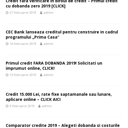
Credit fara verificare in biroul de credit – Primul credit
cu dobanda zero 2019 [CLICK]
27 februarie 2019
admin
CEC Bank lanseaza creditul pentru construire in cadrul
programului „Prima Casa”
16 februarie 2019
admin
Primul credit FARA DOBANDA 2019! Solicitati un
imprumut online, CLICK!
15 februarie 2019
admin
Credit 15.000 Lei, rate fixe saptamanale sau lunare,
aplicare online – CLICK AICI
9 februarie 2019
admin
Comparator credite 2019 – Alegeti dobanda si costurile