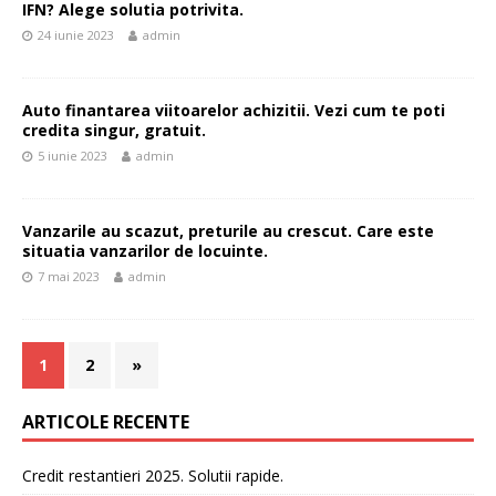
IFN? Alege solutia potrivita.
24 iunie 2023
admin
Auto finantarea viitoarelor achizitii. Vezi cum te poti
credita singur, gratuit.
5 iunie 2023
admin
Vanzarile au scazut, preturile au crescut. Care este
situatia vanzarilor de locuinte.
7 mai 2023
admin
1
2
»
ARTICOLE RECENTE
Credit restantieri 2025. Solutii rapide.