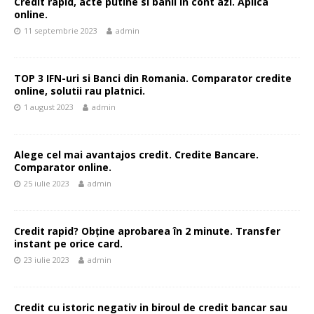
Credit rapid, acte putine si banii in cont azi. Aplica
online.
11 septembrie 2023
admin
TOP 3 IFN-uri si Banci din Romania. Comparator credite
online, solutii rau platnici.
1 august 2023
admin
Alege cel mai avantajos credit. Credite Bancare.
Comparator online.
25 iulie 2023
admin
Credit rapid? Obține aprobarea în 2 minute. Transfer
instant pe orice card.
23 iulie 2023
admin
Credit cu istoric negativ in biroul de credit bancar sau