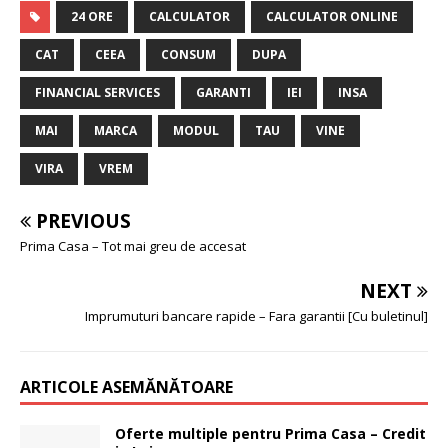
24 ORE
CALCULATOR
CALCULATOR ONLINE
CAT
CEEA
CONSUM
DUPA
FINANCIAL SERVICES
GARANTI
IEI
INSA
MAI
MARCA
MODUL
TAU
VINE
VIRA
VREM
PREVIOUS
Prima Casa – Tot mai greu de accesat
NEXT
Imprumuturi bancare rapide – Fara garantii [Cu buletinul]
ARTICOLE ASEMĂNĂTOARE
Oferte multiple pentru Prima Casa – Credit