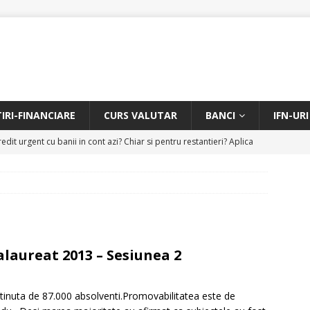
TIRI-FINANCIARE
CURS VALUTAR
BANCI
IFN-URI
edit urgent cu banii in cont azi? Chiar si pentru restantieri? Aplica
D
Facem rata creditului mai mica sau iti dam bani in plus? Profita de
.
CREDIT RAPID
itarea restantierilor si imbunatatirea scorului financiar
CREDIT
alaureat 2013 – Sesiunea 2
online pentru restantieri. Aplica online sau telefonic.
CREDIT
tinuta de 87.000 absolventi.Promovabilitatea este de