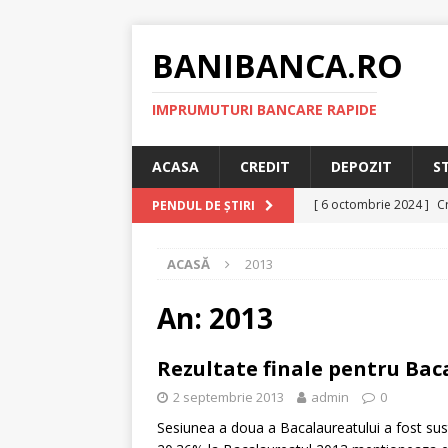
BANIBANCA.RO
IMPRUMUTURI BANCARE RAPIDE
ACASA
CREDIT
DEPOZIT
S
[ 6 octombrie 2024 ]
Cr
PENDUL DE ȘTIRI
online!
CREDIT RAPI
ACASĂ
2013
[ 8 septembrie 2024 ]
plafonarea dobanzilor
An:
2013
[ 11 august 2024 ]
Cred
Rezultate finale pentru Bac
RAPID
2 septembrie 2013
admin
0
[ 29 iulie 2024 ]
Credit 
Sesiunea a doua a Bacalaureatului a fost sus
RAPID