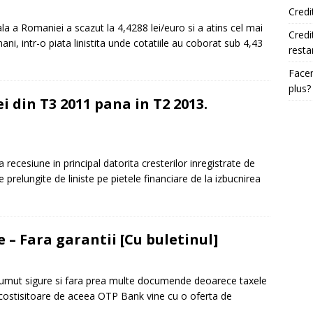
Credi
a a Romaniei a scazut la 4,4288 lei/euro si a atins cel mai
Credi
i, intr-o piata linistita unde cotatiile au coborat sub 4,43
resta
Facem
plus?
 din T3 2011 pana in T2 2013.
recesiune in principal datorita cresterilor inregistrate de
prelungite de liniste pe pietele financiare de la izbucnirea
– Fara garantii [Cu buletinul]
umut sigure si fara prea multe documende deoarece taxele
 costisitoare de aceea OTP Bank vine cu o oferta de