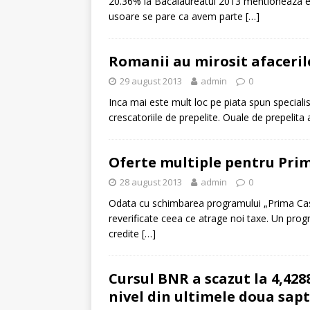
20.36% la Bacalaureatul 2013 mentioneaza ed
usoare se pare ca avem parte
[…]
[ 6 ianuarie 2025 ]
Cred
Romanii au mirosit afaceri
29 august 2013
admin
0
Inca mai este mult loc pe piata spun specialis
crescatoriile de prepelite. Ouale de prepelita
Oferte multiple pentru Prima
28 august 2013
admin
0
Odata cu schimbarea programului „Prima Casa” 
reverificate ceea ce atrage noi taxe. Un pro
credite
[…]
Cursul BNR a scazut la 4,4288
nivel din ultimele doua sa