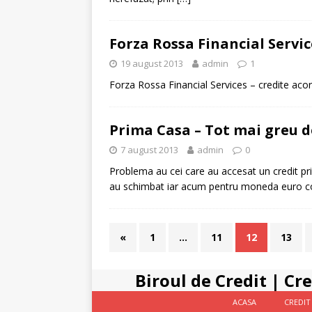
Forza Rossa Financial Servi
19 august 2013
admin
1
Forza Rossa Financial Services – credite ac
Prima Casa – Tot mai greu d
7 august 2013
admin
0
Problema au cei care au accesat un credit pri
au schimbat iar acum pentru moneda euro cond
«
1
…
11
12
13
Biroul de Credit
|
Cre
ACASA
CREDIT