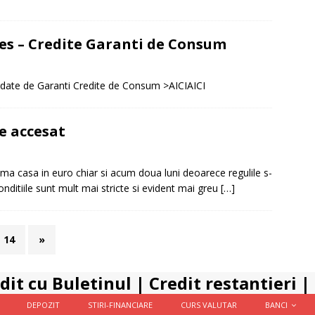
ces – Credite Garanti de Consum
ordate de Garanti Credite de Consum >AICIAICI
e accesat
ma casa in euro chiar si acum doua luni deoarece regulile s-
itiile sunt mult mai stricte si evident mai greu
[…]
14
»
dit cu Buletinul
|
Credit restantieri
|
DEPOZIT
STIRI-FINANCIARE
CURS VALUTAR
BANCI