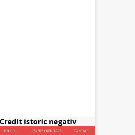
Credit istoric negativ
IFN-URI
CERERE CREDITARE
CONTACT