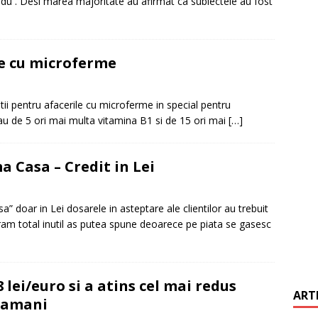
u . Desi marea majoritate au afirmat ca subiectele au fost
it restantieri 2025. Solutii rapide.
CREDIT RAPID
le cu microferme
tii pentru afacerile cu microferme in special pentru
 au de 5 ori mai multa vitamina B1 si de 15 ori mai
[…]
 Casa – Credit in Lei
doar in Lei dosarele in asteptare ale clientilor au trebuit
gram total inutil as putea spune deoarece pe piata se gasesc
 lei/euro si a atins cel mai redus
ART
ptamani