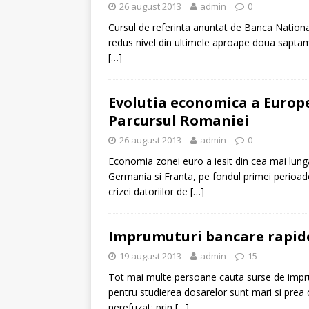
26 august 2013
admin
0
Cursul de referinta anuntat de Banca National
redus nivel din ultimele aproape doua saptaman
[…]
Evolutia economica a Europei
Parcursul Romaniei
26 august 2013
admin
0
Economia zonei euro a iesit din cea mai lunga 
Germania si Franta, pe fondul primei perioade 
crizei datoriilor de
[…]
Imprumuturi bancare rapide 
19 august 2013
admin
15
Tot mai multe persoane cauta surse de impr
pentru studierea dosarelor sunt mari si prea
nerefuzat; prin
[…]