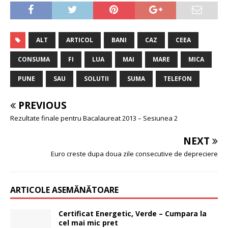
ALT
ARTICOL
BANI
CAZ
CEEA
CONSUMA
FI
LUA
MAI
MARE
MICA
PUNE
SAU
SOLUTII
SUMA
TELEFON
PREVIOUS
Rezultate finale pentru Bacalaureat 2013 – Sesiunea 2
NEXT
Euro creste dupa doua zile consecutive de depreciere
ARTICOLE ASEMĂNĂTOARE
Certificat Energetic, Verde – Cumpara la
cel mai mic pret