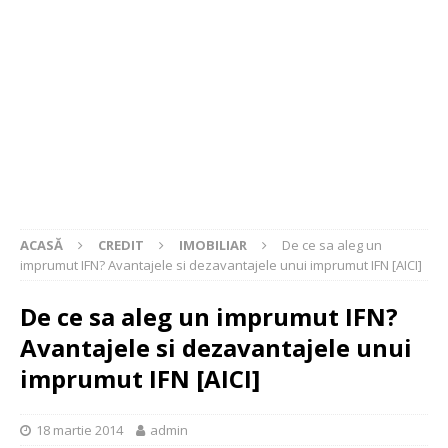
ACASĂ
CREDIT
IMOBILIAR
De ce sa aleg un
imprumut IFN? Avantajele si dezavantajele unui imprumut IFN [AICI]
De ce sa aleg un imprumut IFN?
Avantajele si dezavantajele unui
imprumut IFN [AICI]
18 martie 2014
admin