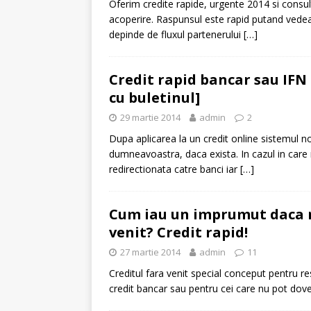
Oferim credite rapide, urgente 2014 si consul
acoperire. Raspunsul este rapid putand vedea
[ 6 ianuarie 2025 ]
Cred
depinde de fluxul partenerului
[…]
Credit rapid bancar sau IFN 
cu buletinul]
29 martie 2014
admin
2
Dupa aplicarea la un credit online sistemul n
dumneavoastra, daca exista. In cazul in care
redirectionata catre banci iar
[…]
Cum iau un imprumut daca n
venit? Credit rapid!
27 martie 2014
admin
11
Creditul fara venit special conceput pentru re
credit bancar sau pentru cei care nu pot dov