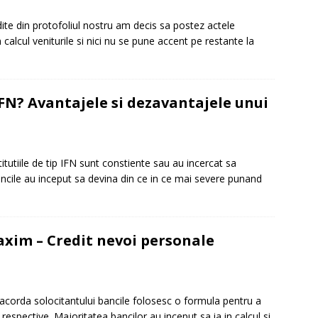
ite din protofoliul nostru am decis sa postez actele
calcul veniturile si nici nu se pune accent pe restante la
FN? Avantajele si dezavantajele unui
tutiile de tip IFN sunt constiente sau au incercat sa
ancile au inceput sa devina din ce in ce mai severe punand
xim – Credit nevoi personale
corda solocitantului bancile folosesc o formula pentru a
espective. Majoritatea bancilor au inceput sa ia in calcul si