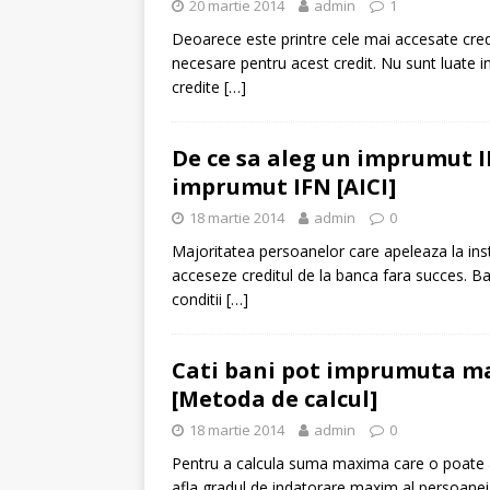
20 martie 2014
admin
1
Deoarece este printre cele mai accesate cred
necesare pentru acest credit. Nu sunt luate in 
credite
[…]
De ce sa aleg un imprumut I
imprumut IFN [AICI]
18 martie 2014
admin
0
Majoritatea persoanelor care apeleaza la insti
acceseze creditul de la banca fara succes. B
conditii
[…]
Cati bani pot imprumuta ma
[Metoda de calcul]
18 martie 2014
admin
0
Pentru a calcula suma maxima care o poate a
afla gradul de indatorare maxim al persoanei r