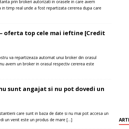
tanta prin brokeri autorizati in orasele in care avem
 in timp real unde a fost repartizata cererea dupa care
it restantieri 2025. Solutii rapide.
CREDIT RAPID
– oferta top cele mai ieftine [Credit
ostru va repartizeaza automat unui broker din orasul
 nu avem un broker in orasul respectiv cererea este
u sunt angajat si nu pot dovedi un
stantierii care sunt in baza de date si nu mai pot accesa un
ART
edi un venit este un produs de mare
[…]