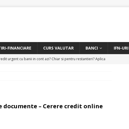
TIRI-FINANCIARE
CURS VALUTAR
BANCI
IFN-URI
edit urgent cu banii in cont azi? Chiar si pentru restantieri? Aplica
D
Facem rata creditului mai mica sau iti dam bani in plus? Profita de
.
CREDIT RAPID
itarea restantierilor si imbunatatirea scorului financiar
CREDIT
 documente – Cerere credit online
online pentru restantieri. Aplica online sau telefonic.
CREDIT