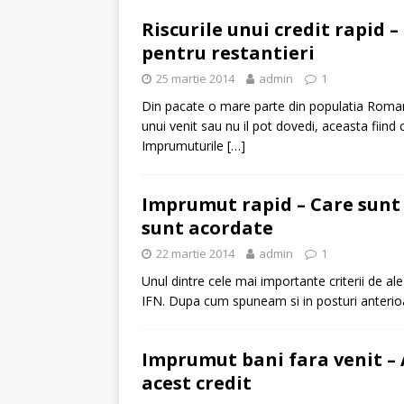
Riscurile unui credit rapid 
pentru restantieri
25 martie 2014
admin
1
Din pacate o mare parte din populatia Roman
unui venit sau nu il pot dovedi, aceasta fiind
Imprumuturile
[…]
Imprumut rapid – Care sunt c
sunt acordate
22 martie 2014
admin
1
Unul dintre cele mai importante criterii de al
IFN. Dupa cum spuneam si in posturi anterioa
Imprumut bani fara venit –
acest credit