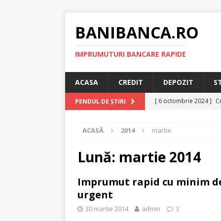
BANIBANCA.RO
IMPRUMUTURI BANCARE RAPIDE
ACASA
CREDIT
DEPOZIT
S
[ 6 octombrie 2024 ]
Cr
PENDUL DE ȘTIRI
online!
CREDIT RAPI
ACASĂ
2014
martie
[ 8 septembrie 2024 ]
plafonarea dobanzilor
Lună:
martie 2014
[ 11 august 2024 ]
Cred
Imprumut rapid cu minim de
RAPID
urgent
[ 29 iulie 2024 ]
Credit 
30 martie 2014
admin
3
RAPID