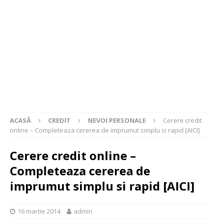
ACASĂ
CREDIT
NEVOI PERSONALE
Cerere credit
online – Completeaza cererea de imprumut simplu si rapid [AICI]
Cerere credit online –
Completeaza cererea de
imprumut simplu si rapid [AICI]
16 martie 2014
admin