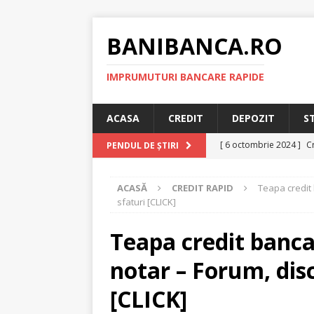
BANIBANCA.RO
IMPRUMUTURI BANCARE RAPIDE
ACASA
CREDIT
DEPOZIT
S
[ 6 octombrie 2024 ]
Cr
PENDUL DE ȘTIRI
online!
CREDIT RAPI
ACASĂ
CREDIT RAPID
Teapa credit 
[ 8 septembrie 2024 ]
sfaturi [CLICK]
plafonarea dobanzilor
Teapa credit banca
[ 11 august 2024 ]
Cred
notar – Forum, discu
RAPID
[ 29 iulie 2024 ]
Credit 
[CLICK]
RAPID