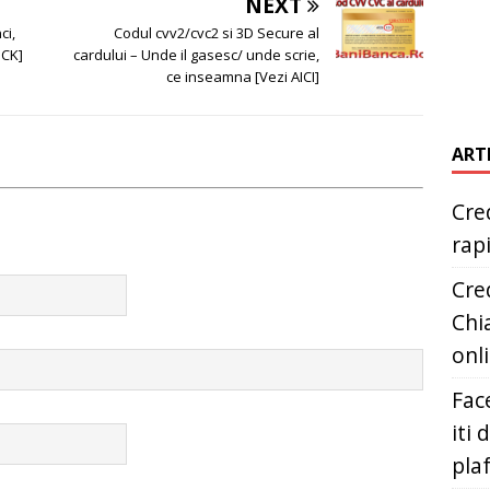
NEXT
ci,
Codul cvv2/cvc2 si 3D Secure al
ICK]
cardului – Unde il gasesc/ unde scrie,
ce inseamna [Vezi AICI]
ART
Cred
rap
Cred
Chia
onl
Fac
iti 
pla