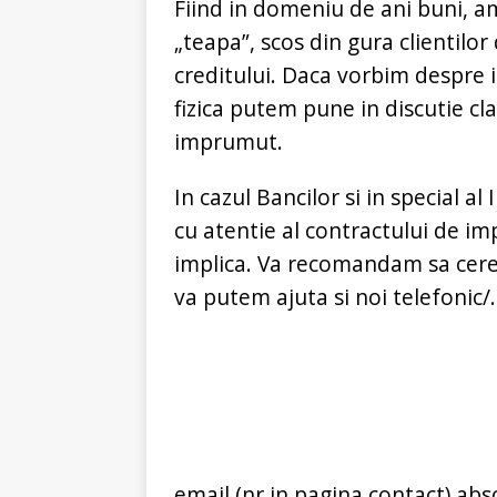
Fiind in domeniu de ani buni, a
„teapa”, scos din gura clientil
creditului. Daca vorbim despre 
fizica putem pune in discutie c
imprumut.
In cazul Bancilor si in special a
cu atentie al contractului de im
implica. Va recomandam sa ceret
va putem ajuta si noi telefonic/.
email (nr in pagina contact) ab