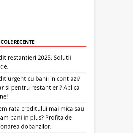
ICOLE RECENTE
it restantieri 2025. Solutii
ide.
it urgent cu banii in cont azi?
r si pentru restantieri? Aplica
ine!
em rata creditului mai mica sau
dam bani in plus? Profita de
fonarea dobanzilor.