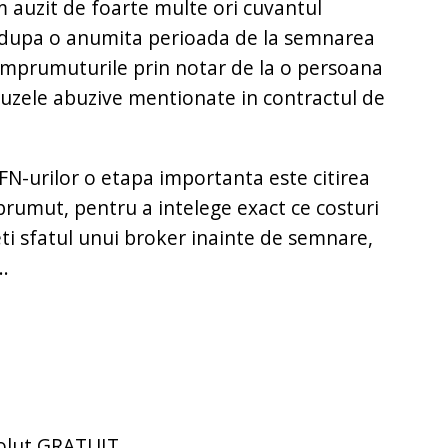
m auzit de foarte multe ori cuvantul
or dupa o anumita perioada de la semnarea
imprumuturile prin notar de la o persoana
lauzele abuzive mentionate in contractul de
l IFN-urilor o etapa importanta este citirea
prumut, pentru a intelege exact ce costuri
i sfatul unui broker inainte de semnare,
..
solut GRATUIT.