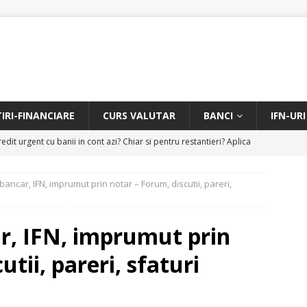
TIRI-FINANCIARE
CURS VALUTAR
BANCI
IFN-URI
edit urgent cu banii in cont azi? Chiar si pentru restantieri? Aplica
D
bancar, IFN, imprumut prin notar – Forum, discutii, pareri,
Facem rata creditului mai mica sau iti dam bani in plus? Profita de
.
CREDIT RAPID
r, IFN, imprumut prin
itarea restantierilor si imbunatatirea scorului financiar
CREDIT
tii, pareri, sfaturi
online pentru restantieri. Aplica online sau telefonic.
CREDIT