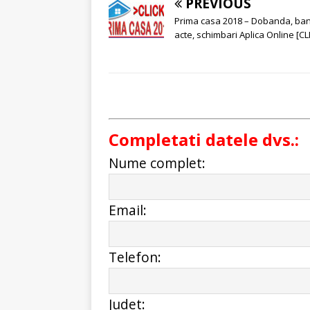
PREVIOUS
Prima casa 2018 – Dobanda, ban
acte, schimbari Aplica Online [CL
Completati datele dvs.:
Nume complet:
Email:
Telefon:
Judet: