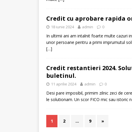
Credit cu aprobare rapida on
18 iunie 2024
admin
0
In ultimii ani am intalnit foarte multe cazuri
unor persoane pentru a primi imprumutul solic
[…]
Credit restantieri 2024. Sol
buletinul.
11 aprilie 2024
admin
0
Desi pare imposibil, primim zilnic zeci de cerer
le solutionam. Un scor FICO mic sau istoric n
1
2
…
9
»