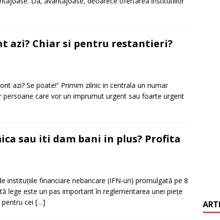
antajoase. Da, avantajoase, deoarece ofertarea institutiilor
it restantieri 2025. Solutii rapide.
CREDIT RAPID
nt azi? Chiar si pentru restantieri?
 cont azi? Se poate!” Primim zilnic in centrala un numar
or persoane care vor un imprumut urgent sau foarte urgent
ca sau iti dam bani in plus? Profita
 instituțiile financiare nebancare (IFN-uri) promulgată pe 8
tă lege este un pas important în reglementarea unei piețe
j pentru cei
[…]
ART