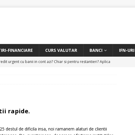
TIRI-FINANCIARE
CURS VALUTAR
BANCI
IFN-URI
edit urgent cu banii in cont azi? Chiar si pentru restantieri? Aplica
D
Facem rata creditului mai mica sau iti dam bani in plus? Profita de
.
CREDIT RAPID
itarea restantierilor si imbunatatirea scorului financiar
CREDIT
tii rapide.
online pentru restantieri. Aplica online sau telefonic.
CREDIT
25 destul de dificila insa, noi ramanem alaturi de clientii