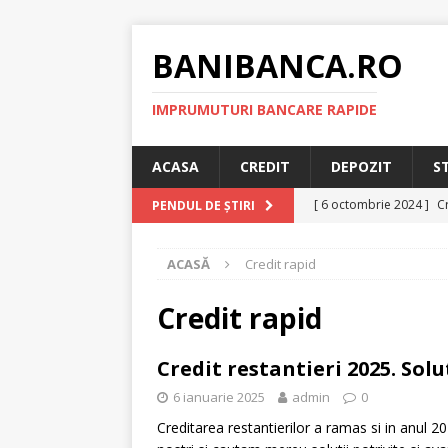
BANIBANCA.RO
IMPRUMUTURI BANCARE RAPIDE
ACASA
CREDIT
DEPOZIT
S
[ 6 octombrie 2024 ]
Cr
PENDUL DE ȘTIRI
online!
CREDIT RAPI
ACASĂ
Credit rapid
[ 8 septembrie 2024 ]
plafonarea dobanzilor
Credit rapid
[ 11 august 2024 ]
Cred
Credit restantieri 2025. Solu
RAPID
6 ianuarie 2025
admin
0
[ 29 iulie 2024 ]
Credit 
Creditarea restantierilor a ramas si in anul 20
RAPID