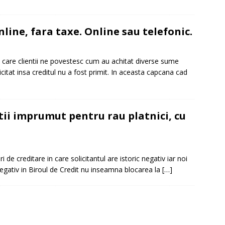
line, fara taxe. Online sau telefonic.
 in care clientii ne povestesc cum au achitat diverse sume
itat insa creditul nu a fost primit. In aceasta capcana cad
utii imprumut pentru rau platnici, cu
i de creditare in care solicitantul are istoric negativ iar noi
egativ in Biroul de Credit nu inseamna blocarea la
[…]