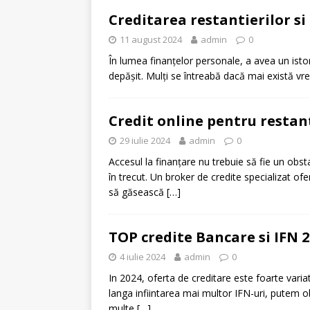
Creditarea restantierilor si
11 august 2024
admin
0
În lumea finanțelor personale, a avea un isto
depășit. Mulți se întreabă dacă mai există vr
Credit online pentru restant
29 iulie 2024
admin
0
Accesul la finanțare nu trebuie să fie un obsta
în trecut. Un broker de credite specializat ofer
să găsească
[…]
TOP credite Bancare si IFN 2
4 iulie 2024
admin
0
In 2024, oferta de creditare este foarte variat
langa infiintarea mai multor IFN-uri, putem ob
multe
[…]