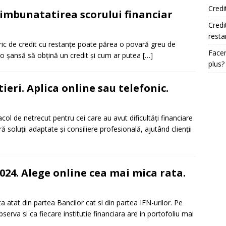
Credi
 imbunatatirea scorului financiar
Credi
resta
ric de credit cu restanțe poate părea o povară greu de
Facem
eo șansă să obțină un credit și cum ar putea
[…]
plus?
ieri. Aplica online sau telefonic.
col de netrecut pentru cei care au avut dificultăți financiare
ă soluții adaptate și consiliere profesională, ajutând clienții
024. Alege online cea mai mica rata.
a atat din partea Bancilor cat si din partea IFN-urilor. Pe
serva si ca fiecare institutie financiara are in portofoliu mai