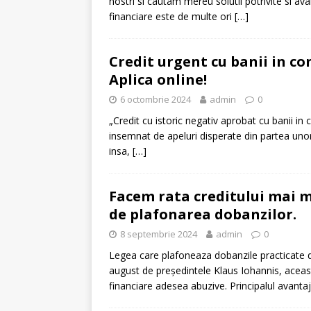
nostri si cautam mereu solutii potrivite si av
financiare este de multe ori
[…]
[ 6 ianuarie 2025 ]
Cred
Credit urgent cu banii in co
Aplica online!
6 octombrie 2024
admin
0
„Credit cu istoric negativ aprobat cu banii in
insemnat de apeluri disperate din partea un
insa,
[…]
Facem rata creditului mai mi
de plafonarea dobanzilor.
8 septembrie 2024
admin
0
Legea care plafoneaza dobanzile practicate de
august de președintele Klaus Iohannis, aceas
financiare adesea abuzive. Principalul avanta