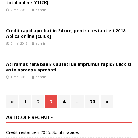
totul online [CLICK]
7 mai 2018
admin
Credit rapid aprobat in 24 ore, pentru restantieri 2018 –
Aplica online [CLICK]
6 mai 2018
admin
Ati ramas fara bani? Cautati un imprumut rapid? Click si
este aproape aprobat!
1 mai 2018
admin
«
1
2
3
4
…
30
»
ARTICOLE RECENTE
Credit restantieri 2025. Solutii rapide.