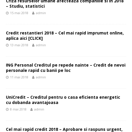
Criza resurselor umane afecteaza companiile si in 2018
– Studiu, statistici
15 mai 2018
admin
Credit restantieri 2018 – Cel mai rapid imprumut online,
aplica aici [CLICK]
13 mai 2018
admin
ING Personal Creditul pe repede nainte – Credit de nevoi
personale rapid cu banii pe loc
11 mai 2018
admin
UniCredit – Creditul pentru o casa eficienta energetic
cu dobanda avantajoasa
8 mai 2018
admin
Cel mai rapid credit 2018 – Aprobare si raspuns urgent,