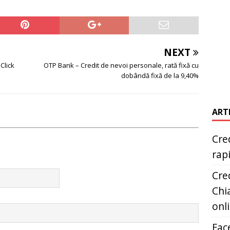
NEXT
Click
OTP Bank – Credit de nevoi personale, rată fixă cu
dobândă fixă de la 9,40%
ART
Cred
rap
Cred
Chia
onl
Fac