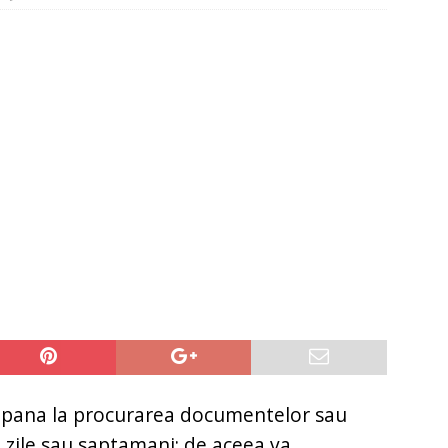
it restantieri 2025. Solutii rapide.
CREDIT RAPID
 pana la procurarea documentelor sau
a zile sau saptamani; de aceea va