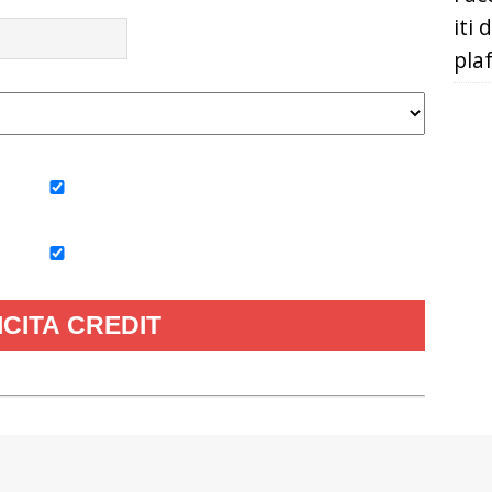
iti 
pla