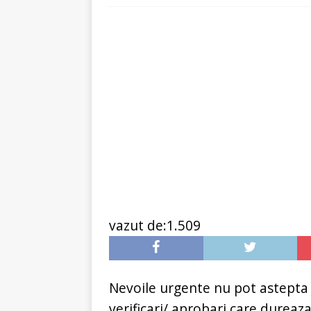
[ 6 ianuarie 2025 ]
Cred
vazut de:1.509
Nevoile urgente nu pot astepta
verificari/ aprobari care dureaz