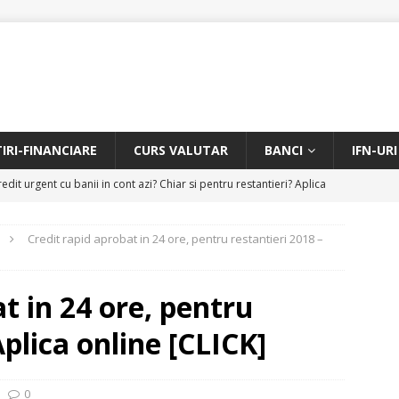
TIRI-FINANCIARE
CURS VALUTAR
BANCI
IFN-URI
edit urgent cu banii in cont azi? Chiar si pentru restantieri? Aplica
D
Credit rapid aprobat in 24 ore, pentru restantieri 2018 –
Facem rata creditului mai mica sau iti dam bani in plus? Profita de
.
CREDIT RAPID
t in 24 ore, pentru
itarea restantierilor si imbunatatirea scorului financiar
CREDIT
Aplica online [CLICK]
online pentru restantieri. Aplica online sau telefonic.
CREDIT
0