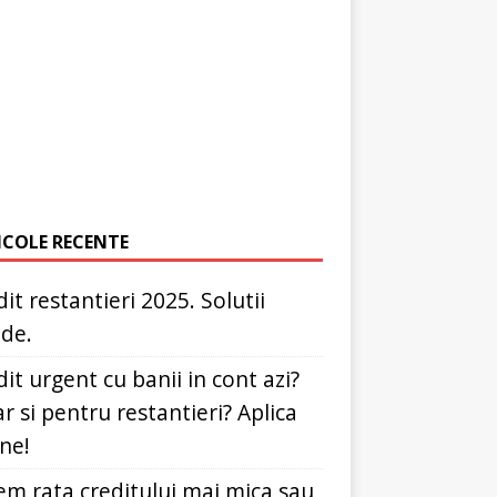
ICOLE RECENTE
it restantieri 2025. Solutii
ide.
it urgent cu banii in cont azi?
r si pentru restantieri? Aplica
ine!
em rata creditului mai mica sau