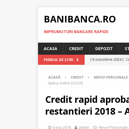
BANIBANCA.RO
IMPRUMUTURI BANCARE RAPIDE
ACASA
CREDIT
DEPOZIT
S
[ 6 octombrie 2024 ]
Cr
PENDUL DE ȘTIRI
online!
CREDIT RAPI
ACASĂ
CREDIT
NEVOI PERSONALE
[ 8 septembrie 2024 ]
Aplica online [CLICK]
plafonarea dobanzilor
Credit rapid aproba
[ 11 august 2024 ]
Cred
restantieri 2018 – 
RAPID
[ 29 iulie 2024 ]
Credit 
6 mai 2018
admin
Nevoi Personale
RAPID