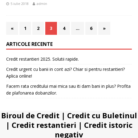
5 iulie 2018
admin
«
1
2
3
4
…
6
»
ARTICOLE RECENTE
Credit restantieri 2025. Solutii rapide.
Credit urgent cu banii in cont azi? Chiar si pentru restantieri?
Aplica online!
Facem rata creditului mai mica sau iti dam bani in plus? Profita
de plafonarea dobanzilor.
Biroul de Credit
|
Credit cu Buletinul
|
Credit restantieri
|
Credit istoric
negativ