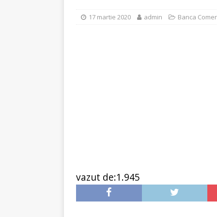
plafonarea dobanzilor
17 martie 2020
admin
Banca Comerc
vazut de:1.945