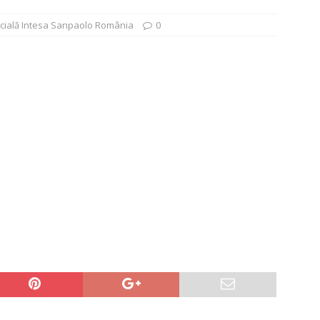
.
CREDIT RAPID
ială Intesa Sanpaolo România
0