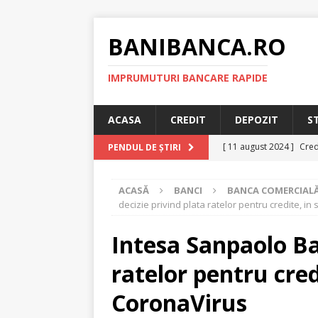
BANIBANCA.RO
IMPRUMUTURI BANCARE RAPIDE
ACASA
CREDIT
DEPOZIT
S
[ 11 august 2024 ]
Cred
PENDUL DE ȘTIRI
RAPID
ACASĂ
BANCI
BANCA COMERCIAL
[ 29 iulie 2024 ]
Credit 
decizie privind plata ratelor pentru credite, in
RAPID
Intesa Sanpaolo Ba
[ 6 ianuarie 2025 ]
Cred
ratelor pentru credi
[ 6 octombrie 2024 ]
Cr
online!
CREDIT RAPI
CoronaVirus
[ 8 septembrie 2024 ]