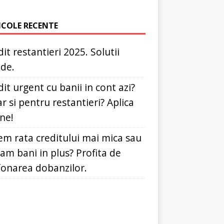
ICOLE RECENTE
it restantieri 2025. Solutii
ide.
it urgent cu banii in cont azi?
r si pentru restantieri? Aplica
ine!
em rata creditului mai mica sau
dam bani in plus? Profita de
fonarea dobanzilor.