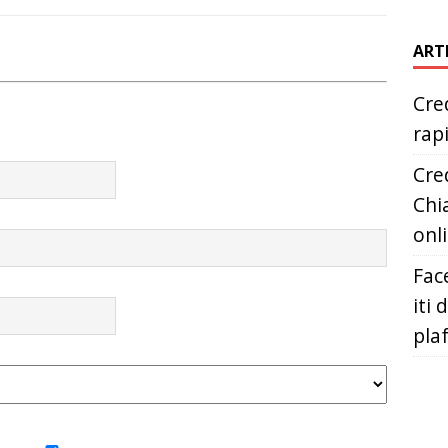
ART
Cred
rap
Cred
Chia
onl
Fac
iti 
pla