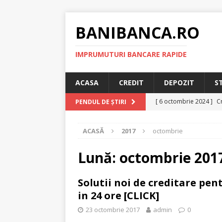
BANIBANCA.RO
IMPRUMUTURI BANCARE RAPIDE
ACASA
CREDIT
DEPOZIT
S
[ 6 octombrie 2024 ]
Cr
PENDUL DE ȘTIRI
online!
CREDIT RAPI
ACASĂ
2017
octombrie
[ 8 septembrie 2024 ]
plafonarea dobanzilor
Lună:
octombrie 201
[ 11 august 2024 ]
Cred
Solutii noi de creditare pen
RAPID
in 24 ore [CLICK]
[ 29 iulie 2024 ]
Credit 
23 octombrie 2017
admin
0
RAPID