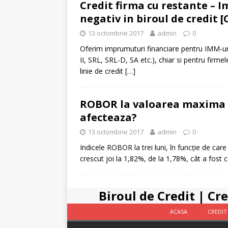
Credit firma cu restante – 
negativ in biroul de credit [C
13 octombrie 2017
admin
0
Oferim imprumuturi financiare pentru IMM-uri (
II, SRL, SRL-D, SA etc.), chiar si pentru firme
linie de credit
[…]
ROBOR la valoarea maxima a 
afecteaza?
13 octombrie 2017
admin
0
Indicele ROBOR la trei luni, în funcţie de care
crescut joi la 1,82%, de la 1,78%, cât a fos
Biroul de Credit
|
Cre
ACASA
CREDIT