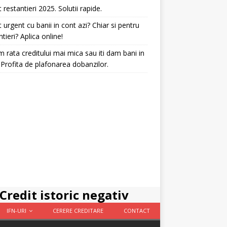
t restantieri 2025. Solutii rapide.
t urgent cu banii in cont azi? Chiar si pentru
ntieri? Aplica online!
 rata creditului mai mica sau iti dam bani in
 Profita de plafonarea dobanzilor.
Credit istoric negativ
IFN-URI
CERERE CREDITARE
CONTACT