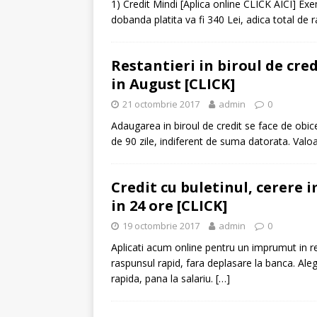
1) Credit Mindi [Aplica online CLICK AICI] Exe
dobanda platita va fi 340 Lei, adica total d
[ 6 ianuarie 2025 ]
Cred
Restantieri in biroul de cred
in August [CLICK]
21 octombrie 2017
admin
0
Adaugarea in biroul de credit se face de obice
de 90 zile, indiferent de suma datorata. Valoar
Credit cu buletinul, cerere
in 24 ore [CLICK]
19 octombrie 2017
admin
0
Aplicati acum online pentru un imprumut in re
raspunsul rapid, fara deplasare la banca. Alege
rapida, pana la salariu.
[…]