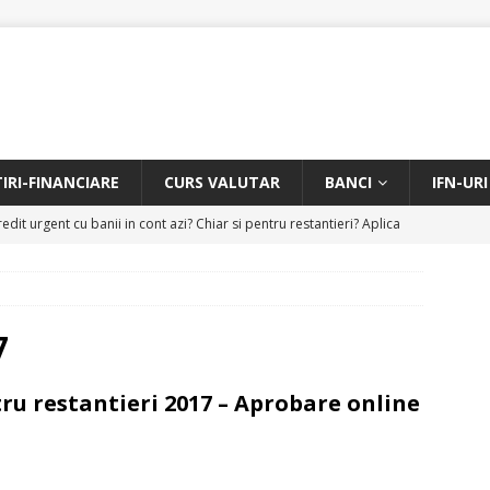
TIRI-FINANCIARE
CURS VALUTAR
BANCI
IFN-URI
edit urgent cu banii in cont azi? Chiar si pentru restantieri? Aplica
D
Facem rata creditului mai mica sau iti dam bani in plus? Profita de
.
CREDIT RAPID
7
itarea restantierilor si imbunatatirea scorului financiar
CREDIT
tru restantieri 2017 – Aprobare online
online pentru restantieri. Aplica online sau telefonic.
CREDIT