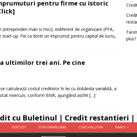
Imprumuturi pentru firme cu istoric
Credi
lick]
Credi
resta
intreprinderi mari si mici), indiferent de organizare (PFA,
Facem
le start-up. Fie ca doriti un imprumut pentru capital de lucru,
plus?
ultimilor trei ani. Pe cine
 se calculează costul creditelor în lei cu dobânda variabilă, a
t cotat miercuri, conform BNR, ajungând astfel
[…]
dit cu Buletinul
|
Credit restantieri
|
DEPOZIT
STIRI-FINANCIARE
CURS VALUTAR
BANCI