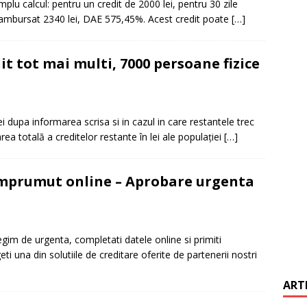
mplu calcul: pentru un credit de 2000 lei, pentru 30 zile
e rambursat 2340 lei, DAE 575,45%. Acest credit poate
[…]
it restantieri 2025. Solutii rapide.
CREDIT RAPID
it tot mai multi, 7000 persoane fizice
i dupa informarea scrisa si in cazul in care restantele trec
ea totală a creditelor restante în lei ale populației
[…]
 imprumut online – Aprobare urgenta
gim de urgenta, completati datele online si primiti
ti una din solutiile de creditare oferite de partenerii nostri
ART