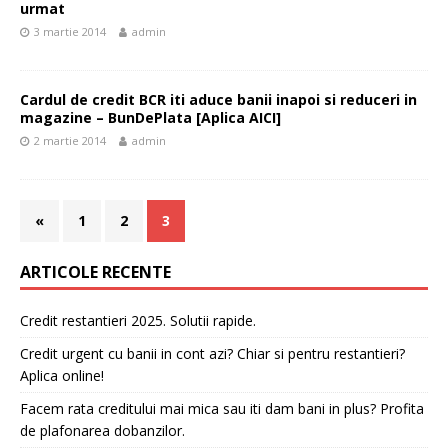
urmat
3 martie 2014
admin
Cardul de credit BCR iti aduce banii inapoi si reduceri in
magazine – BunDePlata [Aplica AICI]
2 martie 2014
admin
«
1
2
3
ARTICOLE RECENTE
Credit restantieri 2025. Solutii rapide.
Credit urgent cu banii in cont azi? Chiar si pentru restantieri?
Aplica online!
Facem rata creditului mai mica sau iti dam bani in plus? Profita
de plafonarea dobanzilor.