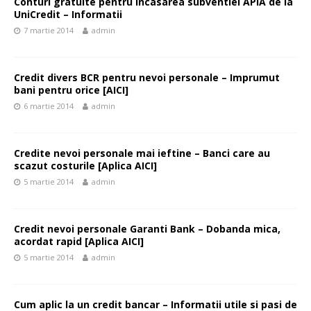
Conturi gratuite pentru incasarea subventiei APIA de la
UniCredit – Informatii
7 martie 2014
admin
Credit divers BCR pentru nevoi personale – Imprumut
bani pentru orice [AICI]
6 martie 2014
admin
Credite nevoi personale mai ieftine – Banci care au
scazut costurile [Aplica AICI]
5 martie 2014
admin
Credit nevoi personale Garanti Bank – Dobanda mica,
acordat rapid [Aplica AICI]
5 martie 2014
admin
Cum aplic la un credit bancar – Informatii utile si pasi de