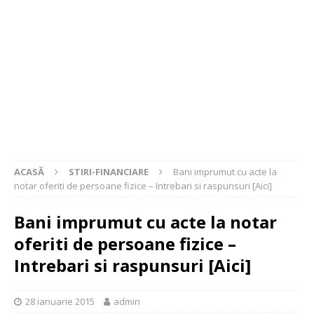
ACASĂ
STIRI-FINANCIARE
Bani imprumut cu acte la
notar oferiti de persoane fizice – Intrebari si raspunsuri [Aici]
Bani imprumut cu acte la notar
oferiti de persoane fizice –
Intrebari si raspunsuri [Aici]
28 ianuarie 2015
admin