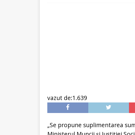
[ 6 ianuarie 2025 ]
Cred
vazut de:1.639
„Se propune suplimentarea sume
Ministerul Muncii și Justiției Soci