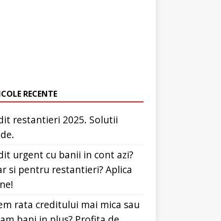
ICOLE RECENTE
it restantieri 2025. Solutii
ide.
it urgent cu banii in cont azi?
r si pentru restantieri? Aplica
ine!
em rata creditului mai mica sau
dam bani in plus? Profita de