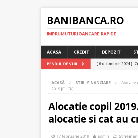
BANIBANCA.RO
IMPRUMUTURI BANCARE RAPIDE
ACASA
CREDIT
DEPOZIT
S
[ 6 octombrie 2024 ]
Cr
PENDUL DE ȘTIRI
online!
CREDIT RAPI
ACASĂ
STIRI-FINANCIARE
Alocatie 
[ 8 septembrie 2024 ]
2019 [CLICK]
plafonarea dobanzilor
Alocatie copil 2019
[ 11 august 2024 ]
Cred
alocatie si cat au 
RAPID
[ 29 iulie 2024 ]
Credit 
17 februarie 2019
admin
Stiri-Finan
RAPID