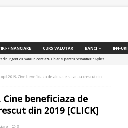
TIRI-FINANCIARE
CURS VALUTAR
BANCI
IFN-URI
edit urgent cu banii in cont azi? Chiar si pentru restantieri? Aplica
D
copil 2019. Cine beneficiaza de alocatie si cat au crescut din
Facem rata creditului mai mica sau iti dam bani in plus? Profita de
.
CREDIT RAPID
. Cine beneficiaza de
itarea restantierilor si imbunatatirea scorului financiar
CREDIT
crescut din 2019 [CLICK]
online pentru restantieri. Aplica online sau telefonic.
CREDIT
ciare
0