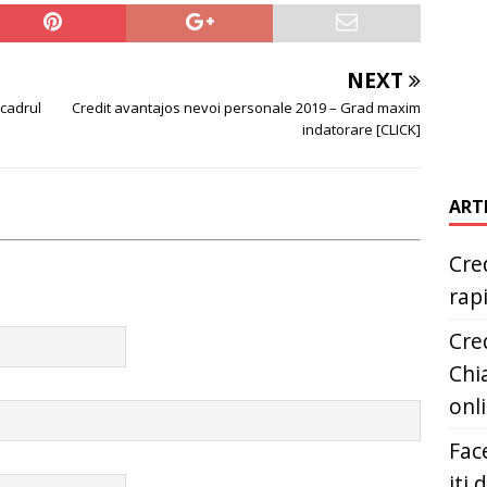
NEXT
 cadrul
Credit avantajos nevoi personale 2019 – Grad maxim
indatorare [CLICK]
ART
Cred
rap
Cred
Chia
onl
Fac
iti 