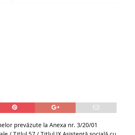
it restantieri 2025. Solutii rapide.
CREDIT RAPID
lor prevăzute la Anexa nr. 3/20/01
ale / Titlul 57 / Titlul IX Asistență socială cu