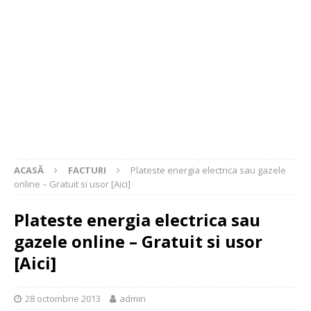
ACASĂ
FACTURI
Plateste energia electrica sau gazele
online – Gratuit si usor [Aici]
Plateste energia electrica sau
gazele online – Gratuit si usor
[Aici]
28 octombrie 2013
admin