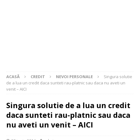
ACASĂ
CREDIT
NEVOI PERSONALE
Singura solutie
de a lua un credit daca sunteti rau-platnic sau daca nu aveti un
venit – AICI
Singura solutie de a lua un credit
daca sunteti rau-platnic sau daca
nu aveti un venit – AICI