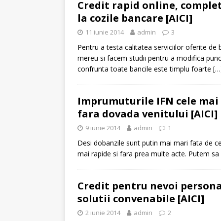
Credit rapid online, complet
la cozile bancare [AICI]
11 iunie 2014
admin
3
Pentru a testa calitatea serviciilor oferite de
mereu si facem studii pentru a modifica punc
confrunta toate bancile este timplu foarte
[…
Imprumuturile IFN cele mai 
fara dovada venitului [AICI]
9 iunie 2014
admin
1
Desi dobanzile sunt putin mai mari fata de ce
mai rapide si fara prea multe acte. Putem sa o
Credit pentru nevoi personal
solutii convenabile [AICI]
2 iunie 2014
admin
2