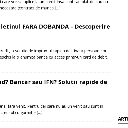
i care vor sa aplice la un credit insa sunt rau platnici sau nu
le necesare (contract de munca
[…]
it restantieri 2025. Solutii rapide.
CREDIT RAPID
buletinul FARA DOBANDA – Descoperire
redit, o solutie de imprumut rapida destinata persoanelor
 deschis la o anumita banca cu acces printr-un card de debit.
id? Bancar sau IFN? Solutii rapide de
r si fara venit. Pentru cei care nu au un venit sau sunt in
creditul cu garantie
[…]
ART