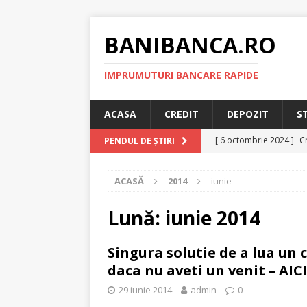
BANIBANCA.RO
IMPRUMUTURI BANCARE RAPIDE
ACASA
CREDIT
DEPOZIT
S
[ 6 octombrie 2024 ]
Cr
PENDUL DE ȘTIRI
online!
CREDIT RAPI
ACASĂ
2014
iunie
[ 8 septembrie 2024 ]
plafonarea dobanzilor
Lună:
iunie 2014
[ 11 august 2024 ]
Cred
Singura solutie de a lua un 
RAPID
daca nu aveti un venit – AICI
[ 29 iulie 2024 ]
Credit 
29 iunie 2014
admin
0
RAPID