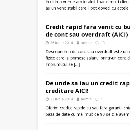
In ultima vreme am intalnit foarte multi client
au un venit stabil care il pot dovedi cu acte
[ 6 ianuarie 2025 ]
Cred
Credit rapid fara venit cu 
de cont sau overdraft (AICI)
26 iunie 2014
admin
13
Descoperirea de cont sau overdraft este un c
fizice care isi primesc salariul printr-un cont
Imprumutul se
[…]
De unde sa iau un credit rap
creditare AICI!
23 iunie 2014
admin
1
Oferim credite rapide cu sau fara garantii chia
baza de date cu mai mult de 90 de zile avem 