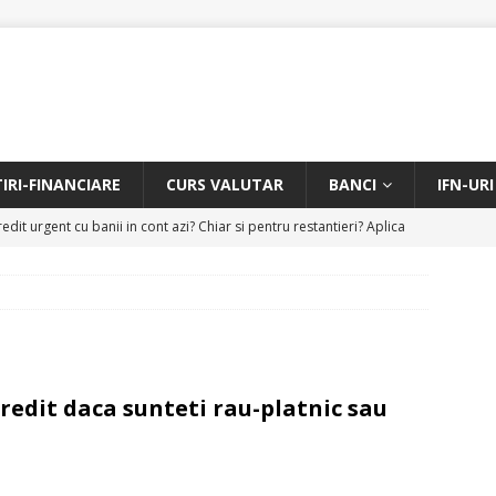
TIRI-FINANCIARE
CURS VALUTAR
BANCI
IFN-URI
edit urgent cu banii in cont azi? Chiar si pentru restantieri? Aplica
D
Facem rata creditului mai mica sau iti dam bani in plus? Profita de
.
CREDIT RAPID
itarea restantierilor si imbunatatirea scorului financiar
CREDIT
credit daca sunteti rau-platnic sau
online pentru restantieri. Aplica online sau telefonic.
CREDIT