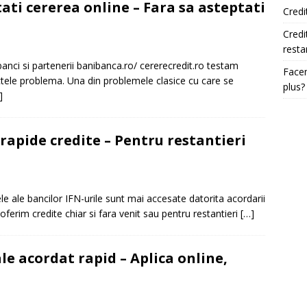
ati cererea online – Fara sa asteptati
Credi
Credi
resta
 banci si partenerii banibanca.ro/ cererecredit.ro testam
Facem
tele problema. Una din problemele clasice cu care se
plus?
]
rapide credite – Pentru restantieri
le ale bancilor IFN-urile sunt mai accesate datorita acordarii
ferim credite chiar si fara venit sau pentru restantieri
[…]
e acordat rapid – Aplica online,