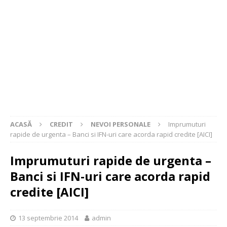
ACASĂ
CREDIT
NEVOI PERSONALE
Imprumuturi
rapide de urgenta – Banci si IFN-uri care acorda rapid credite [AICI]
Imprumuturi rapide de urgenta –
Banci si IFN-uri care acorda rapid
credite [AICI]
13 septembrie 2014
admin