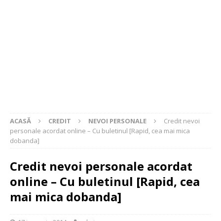
ACASĂ
CREDIT
NEVOI PERSONALE
Credit nevoi
personale acordat online – Cu buletinul [Rapid, cea mai mica
dobanda]
Credit nevoi personale acordat
online – Cu buletinul [Rapid, cea
mai mica dobanda]