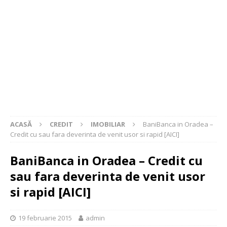
ACASĂ
CREDIT
IMOBILIAR
BaniBanca in Oradea –
Credit cu sau fara deverinta de venit usor si rapid [AICI]
BaniBanca in Oradea – Credit cu
sau fara deverinta de venit usor
si rapid [AICI]
19 februarie 2015
admin