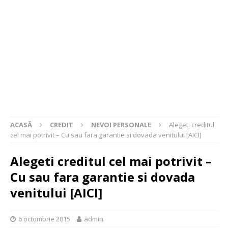
ACASĂ
CREDIT
NEVOI PERSONALE
Alegeti creditul
cel mai potrivit – Cu sau fara garantie si dovada venitului [AICI]
Alegeti creditul cel mai potrivit –
Cu sau fara garantie si dovada
venitului [AICI]
6 octombrie 2015
admin