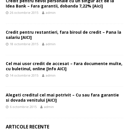
Credit pentru nevoi personale cu un singur act de la
Idea Bank – Fara garantii, dobanda 7,22% [Aici]
26 octombrie 2015
admin
Credit pentru restantieri, fara biroul de credit – Pana la
salariu [AICI]
18 octombrie 2015
admin
Cel mai usor credit de accesat – Fara documente multe,
cu buletinul, online [Info AICI]
14 octombrie 2015
admin
Alegeti creditul cel mai potrivit – Cu sau fara garantie
si dovada venitului [AICI]
6 octombrie 2015
admin
ARTICOLE RECENTE