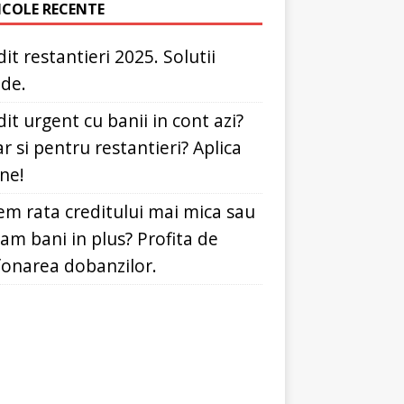
ICOLE RECENTE
it restantieri 2025. Solutii
ide.
it urgent cu banii in cont azi?
r si pentru restantieri? Aplica
ine!
em rata creditului mai mica sau
dam bani in plus? Profita de
fonarea dobanzilor.