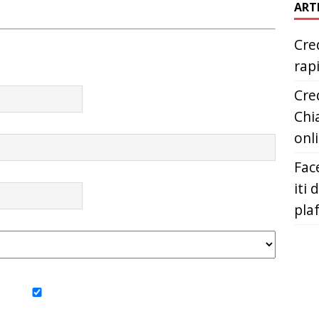
ART
Cred
rap
Cred
Chia
onl
Fac
iti 
pla