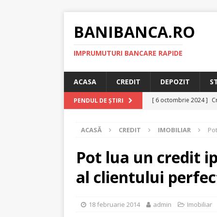
BANIBANCA.RO
IMPRUMUTURI BANCARE RAPIDE
ACASA
CREDIT
DEPOZIT
S
[ 6 octombrie 2024 ]
Cr
PENDUL DE ȘTIRI
online!
CREDIT RAPI
ACASĂ
CREDIT
IMOBILIAR
Pot
[ 8 septembrie 2024 ]
plafonarea dobanzilor
Pot lua un credit i
[ 11 august 2024 ]
Cred
al clientului perfec
RAPID
[ 29 iulie 2024 ]
Credit 
18 februarie 2014
admin
Imobiliar
RAPID