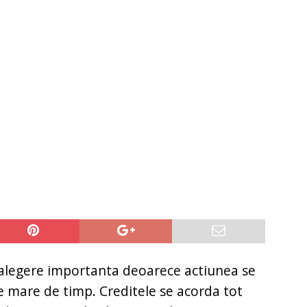
it restantieri 2025. Solutii rapide.
CREDIT RAPID
 alegere importanta deoarece actiunea se
 mare de timp. Creditele se acorda tot