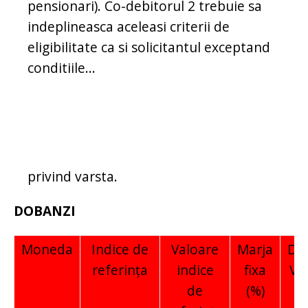
pensionari). Co-debitorul 2 trebuie sa
indeplineasca aceleasi criterii de
eligibilitate ca si solicitantul exceptand
conditiile...
privind varsta.
DOBANZI
Moneda
Indice de
Valoare
Marja
Do
referinţa
indice
fixa
Var
de
(%)