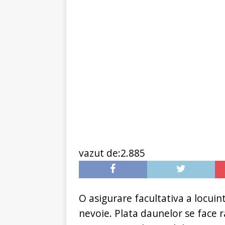
[ 6 ianuarie 2025 ]
Cred
vazut de:2.885
O asigurare facultativa a locuin
nevoie. Plata daunelor se face r