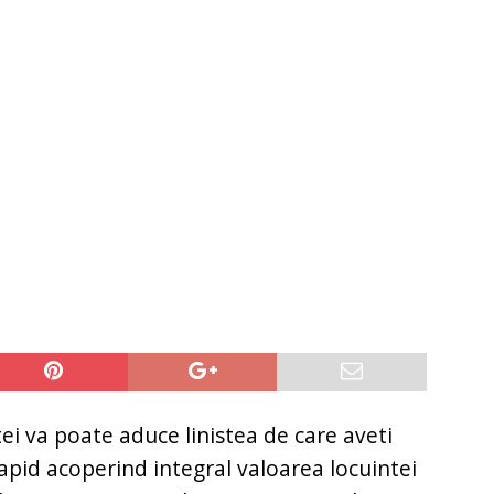
it restantieri 2025. Solutii rapide.
CREDIT RAPID
tei va poate aduce linistea de care aveti
apid acoperind integral valoarea locuintei