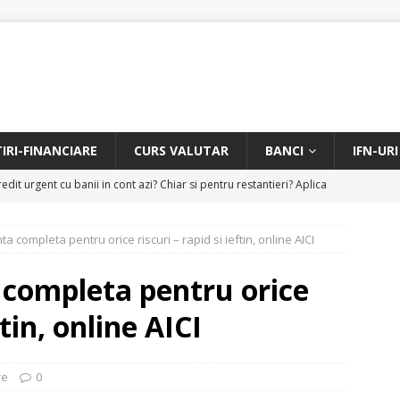
TIRI-FINANCIARE
CURS VALUTAR
BANCI
IFN-URI
edit urgent cu banii in cont azi? Chiar si pentru restantieri? Aplica
D
ta completa pentru orice riscuri – rapid si ieftin, online AICI
Facem rata creditului mai mica sau iti dam bani in plus? Profita de
.
CREDIT RAPID
 completa pentru orice
itarea restantierilor si imbunatatirea scorului financiar
CREDIT
ftin, online AICI
online pentru restantieri. Aplica online sau telefonic.
CREDIT
re
0