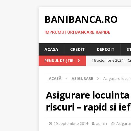
BANIBANCA.RO
IMPRUMUTURI BANCARE RAPIDE
ACASA
CREDIT
DEPOZIT
S
[ 6 octombrie 2024 ]
Cr
PENDUL DE ȘTIRI
online!
CREDIT RAPI
ACASĂ
ASIGURARE
Asigurare locuin
[ 8 septembrie 2024 ]
plafonarea dobanzilor
Asigurare locuinta
[ 11 august 2024 ]
Cred
riscuri – rapid si ie
RAPID
[ 29 iulie 2024 ]
Credit 
19 septembrie 2014
admin
Asigura
RAPID