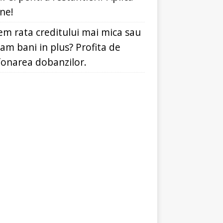
ine!
em rata creditului mai mica sau
dam bani in plus? Profita de
fonarea dobanzilor.