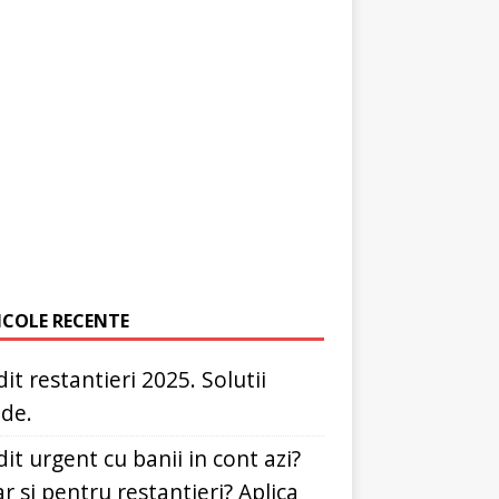
ICOLE RECENTE
it restantieri 2025. Solutii
ide.
it urgent cu banii in cont azi?
r si pentru restantieri? Aplica