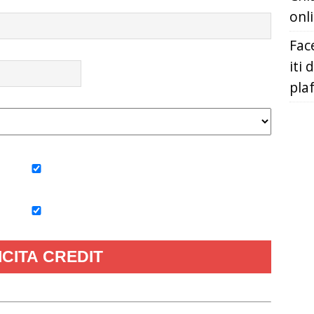
onl
Fac
iti 
pla