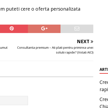
um puteti cere o oferta personalizata
NEXT
prumut
Consultanta premium – Ati plati pentru primirea unei
solutii rapide? (Votati AICI)
ART
Cred
rap
Cred
Chia