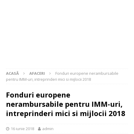
ACASĂ
AFACERI
Fonduri europene nerambursabile
pentru IMM-uri, intreprinderi mici si mijlocii 2018
Fonduri europene
nerambursabile pentru IMM-uri,
intreprinderi mici si mijlocii 2018
16 iunie 2018
admin