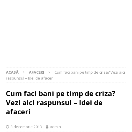
ACASĂ
AFACERI
Cum faci bani pe timp de criza? Vezi aici
raspunsul – Idei de afaceri
Cum faci bani pe timp de criza?
Vezi aici raspunsul – Idei de
afaceri
3 decembrie 2013
admin