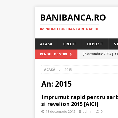
BANIBANCA.RO
IMPRUMUTURI BANCARE RAPIDE
ACASA
CREDIT
DEPOZIT
S
[ 6 octombrie 2024 ]
Cr
PENDUL DE ȘTIRI
online!
CREDIT RAPI
ACASĂ
2015
[ 8 septembrie 2024 ]
plafonarea dobanzilor
An:
2015
[ 11 august 2024 ]
Cred
Imprumut rapid pentru sarba
RAPID
si revelion 2015 [AICI]
[ 29 iulie 2024 ]
Credit 
18 decembrie 2015
admin
0
RAPID