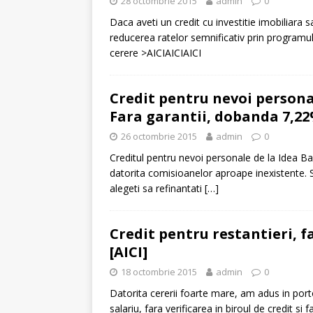
28 octombrie 2015
admin
0
Daca aveti un credit cu investitie imobiliara 
reducerea ratelor semnificativ prin programu
cerere >AICIAICIAICI
Credit pentru nevoi personal
Fara garantii, dobanda 7,22%
26 octombrie 2015
admin
0
Creditul pentru nevoi personale de la Idea B
datorita comisioanelor aproape inexistente. S
alegeti sa refinantati
[…]
Credit pentru restantieri, fa
[AICI]
18 octombrie 2015
admin
0
Datorita cererii foarte mare, am adus in port
salariu, fara verificarea in biroul de credit si