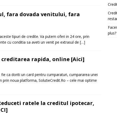
Credi
Credi
ul, fara dovada venitului, fara
resta
Facem
plus?
ceste tipuri de credite. Va putem oferi in 24 ore, prin
ente cu conditia sa aveti un venit pe extrasul de
[…]
 creditarea rapida, online [Aici]
e, fie ca doriti un card pentru cumparaturi, cumpararea unei
im prin noua platforma, SolutieCredit.Ro – cele mai optime
duceti ratele la creditul ipotecar,
CI]