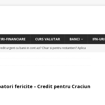
TIRI-FINANCIARE
CURS VALUTAR
BANCI
IFN-URI
edit urgent cu banii in cont azi? Chiar si pentru restantieri? Aplica
D
Facem rata creditului mai mica sau iti dam bani in plus? Profita de
.
CREDIT RAPID
itarea restantierilor si imbunatatirea scorului financiar
CREDIT
tori fericite – Credit pentru Craciun
online pentru restantieri. Aplica online sau telefonic.
CREDIT