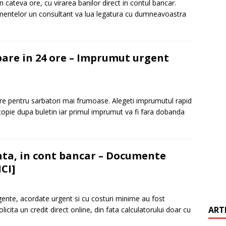
n cateva ore, cu virarea banilor direct in contul bancar.
mentelor un consultant va lua legatura cu dumneavoastra
it restantieri 2025. Solutii rapide.
CREDIT RAPID
obare in 24 ore – Imprumut urgent
ore pentru sarbatori mai frumoase. Alegeti imprumutul rapid
copie dupa buletin iar primul imprumut va fi fara dobanda
ta, in cont bancar – Documente
CI]
gente, acordate urgent si cu costuri minime au fost
ART
icita un credit direct online, din fata calculatorului doar cu