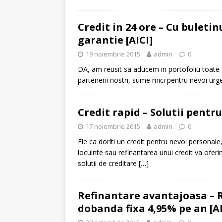
Credit in 24 ore – Cu buletin
garantie [AICI]
19 noiembrie 2015
admin
0
DA, am reusit sa aducem in portofoliu toate a
partenerii nostri, sume mici pentru nevoi urg
Credit rapid – Solutii pentru
17 noiembrie 2015
admin
0
Fie ca doriti un credit pentru nevoi personal
locuinte sau refinantarea unui credit va ofer
solutii de creditare
[…]
Refinantare avantajoasa – Re
dobanda fixa 4,95% pe an [AI