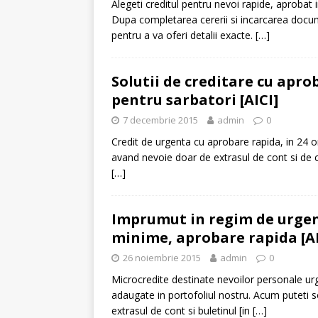
Alegeti creditul pentru nevoi rapide, aprobat i
Dupa completarea cererii si incarcarea docu
[ 6 ianuarie 2025 ]
Cred
pentru a va oferi detalii exacte.
[…]
Solutii de creditare cu apr
pentru sarbatori [AICI]
7 decembrie 2015
admin
0
Credit de urgenta cu aprobare rapida, in 24 
avand nevoie doar de extrasul de cont si de 
[…]
Imprumut in regim de urgen
minime, aprobare rapida [AI
26 noiembrie 2015
admin
0
Microcredite destinate nevoilor personale ur
adaugate in portofoliul nostru. Acum puteti sol
extrasul de cont si buletinul [in
[…]