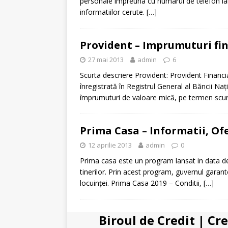
personale impreuna cu numarul de telefon iar
informatiilor cerute.
[…]
Provident – Imprumuturi fin
27 mai 2013
admin
6
Scurta descriere Provident: Provident Financi
înregistrată în Registrul General al Băncii Na
împrumuturi de valoare mică, pe termen scurt
Prima Casa – Informatii, Of
12 aprilie 2013
admin
0
Prima casa este un program lansat in data de
tinerilor. Prin acest program, guvernul gar
locuinței. Prima Casa 2019 – Conditii,
[…]
Biroul de Credit
|
Cre