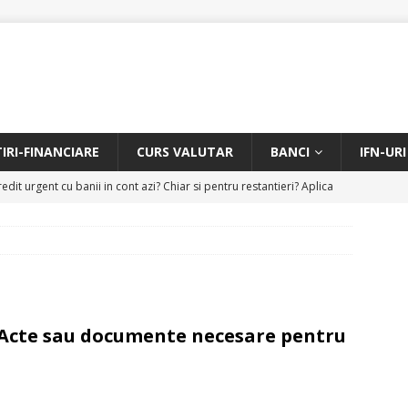
TIRI-FINANCIARE
CURS VALUTAR
BANCI
IFN-URI
edit urgent cu banii in cont azi? Chiar si pentru restantieri? Aplica
D
Facem rata creditului mai mica sau iti dam bani in plus? Profita de
.
CREDIT RAPID
itarea restantierilor si imbunatatirea scorului financiar
CREDIT
 Acte sau documente necesare pentru
online pentru restantieri. Aplica online sau telefonic.
CREDIT