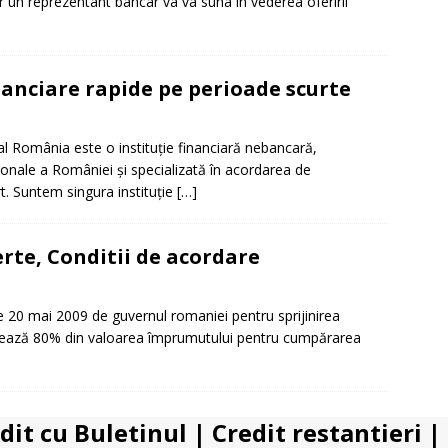
 un reprezentant bancar va va suna in vederea oferirii
anciare rapide pe perioade scurte
al România este o instituţie financiară nebancară,
ţionale a României și specializată în acordarea de
. Suntem singura instituție
[…]
erte, Conditii de acordare
 20 mai 2009 de guvernul romaniei pentru sprijinirea
antează 80% din valoarea împrumutului pentru cumpărarea
dit cu Buletinul
|
Credit restantieri
|