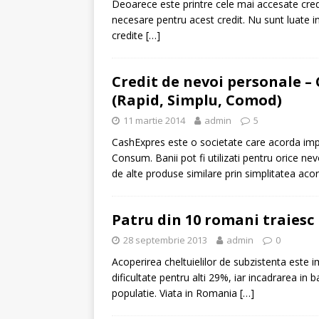
Deoarece este printre cele mai accesate cred
necesare pentru acest credit. Nu sunt luate in 
[ 6 ianuarie 2025 ]
Cred
credite
[…]
Credit de nevoi personale –
(Rapid, Simplu, Comod)
11 martie 2014
admin
5
CashExpres este o societate care acorda imp
Consum. Banii pot fi utilizati pentru orice nev
de alte produse similare prin simplitatea acor
Patru din 10 romani traiesc 
28 septembrie 2013
admin
0
Acoperirea cheltuielilor de subzistenta este 
dificultate pentru alti 29%, iar incadrarea in
populatie. Viata in Romania
[…]