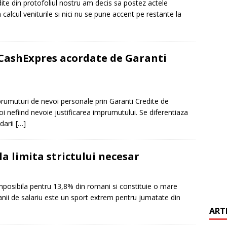
ite din protofoliul nostru am decis sa postez actele
calcul veniturile si nici nu se pune accent pe restante la
it restantieri 2025. Solutii rapide.
CREDIT RAPID
 CashExpres acordate de Garanti
rumuturi de nevoi personale prin Garanti Credite de
oi nefiind nevoie justificarea imprumutului. Se diferentiaza
darii
[…]
la limita strictului necesar
imposibila pentru 13,8% din romani si constituie o mare
 banii de salariu este un sport extrem pentru jumatate din
ART