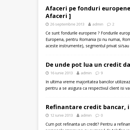
Afaceri pe fonduri europene 
Afaceri ]
26 septembrie 2013
admin
2
Ce sunt fondurile europene ? Fondurile europ
Europena, pentru Romania (si nu numai, Roma
aceste instrumente), segmentul privat si/sau
De unde pot lua un credit da
16 iunie 2013
admin
9
In ultima vreme majoritatea bancilor utilizeaz
pentru a se asigura ca respectivul client isi va
Refinantare credit bancar, i
12 iunie 2013
admin
0
Cum pot refinanta un credit? Pentru a refinan