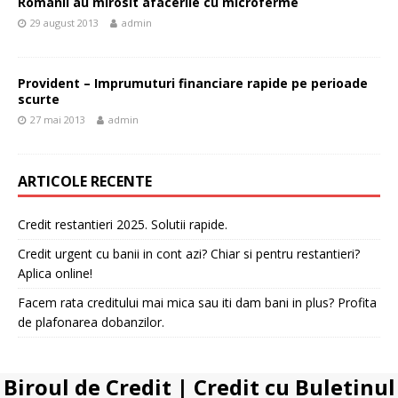
Romanii au mirosit afacerile cu microferme
29 august 2013
admin
Provident – Imprumuturi financiare rapide pe perioade
scurte
27 mai 2013
admin
ARTICOLE RECENTE
Credit restantieri 2025. Solutii rapide.
Credit urgent cu banii in cont azi? Chiar si pentru restantieri?
Aplica online!
Facem rata creditului mai mica sau iti dam bani in plus? Profita
de plafonarea dobanzilor.
Biroul de Credit
|
Credit cu Buletinul