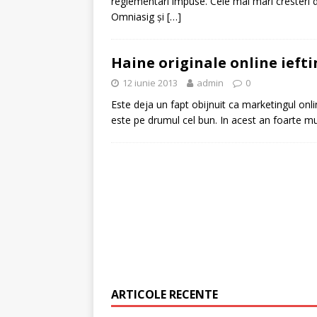
reglementari impuse. Cele mai mari cresteri d
Omniasig şi
[…]
[ 6 ianuarie 2025 ]
Cred
Haine originale online ieft
12 iunie 2013
admin
0
Este deja un fapt obijnuit ca marketingul onli
este pe drumul cel bun. In acest an foarte mu
ARTICOLE RECENTE