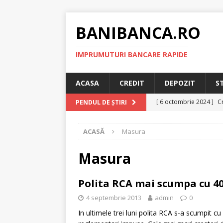
BANIBANCA.RO
IMPRUMUTURI BANCARE RAPIDE
ACASA
CREDIT
DEPOZIT
S
[ 6 octombrie 2024 ]
Cr
PENDUL DE ȘTIRI
online!
CREDIT RAPI
ACASĂ
Masura
[ 8 septembrie 2024 ]
plafonarea dobanzilor
Masura
[ 11 august 2024 ]
Cred
Polita RCA mai scumpa cu 40
RAPID
4 septembrie 2013
admin
0
[ 29 iulie 2024 ]
Credit 
In ultimele trei luni polita RCA s-a scumpit c
RAPID