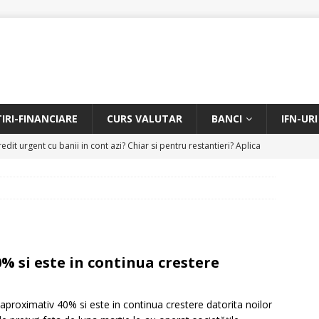
TIRI-FINANCIARE
CURS VALUTAR
BANCI
IFN-URI
edit urgent cu banii in cont azi? Chiar si pentru restantieri? Aplica
D
Facem rata creditului mai mica sau iti dam bani in plus? Profita de
.
CREDIT RAPID
itarea restantierilor si imbunatatirea scorului financiar
CREDIT
% si este in continua crestere
online pentru restantieri. Aplica online sau telefonic.
CREDIT
u aproximativ 40% si este in continua crestere datorita noilor