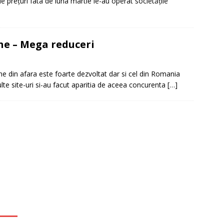
e preţuri fata de luna martie le-au operat societăţile
it restantieri 2025. Solutii rapide.
CREDIT RAPID
ine – Mega reduceri
ne din afara este foarte dezvoltat dar si cel din Romania
lte site-uri si-au facut aparitia de aceea concurenta
[…]