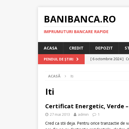
BANIBANCA.RO
IMPRUMUTURI BANCARE RAPIDE
ACASA
CREDIT
DEPOZIT
S
[ 6 octombrie 2024 ]
Cr
PENDUL DE ȘTIRI
online!
CREDIT RAPI
ACASĂ
Iti
[ 8 septembrie 2024 ]
plafonarea dobanzilor
Iti
[ 11 august 2024 ]
Cred
Certificat Energetic, Verde 
RAPID
27 mai 2013
admin
1
[ 29 iulie 2024 ]
Credit 
Cred ca stii deja. Pentru orice tranzactie de 
RAPID