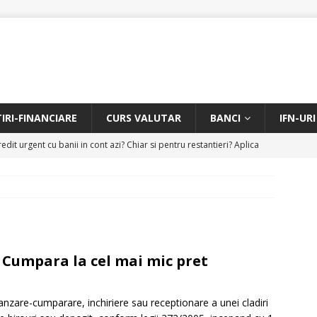
TIRI-FINANCIARE
CURS VALUTAR
BANCI
IFN-URI
edit urgent cu banii in cont azi? Chiar si pentru restantieri? Aplica
D
Facem rata creditului mai mica sau iti dam bani in plus? Profita de
.
CREDIT RAPID
itarea restantierilor si imbunatatirea scorului financiar
CREDIT
– Cumpara la cel mai mic pret
online pentru restantieri. Aplica online sau telefonic.
CREDIT
vanzare-cumparare, inchiriere sau receptionare a unei cladiri