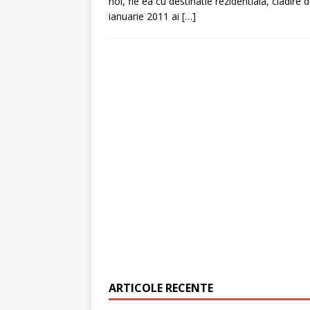
noi, fie ea cu destinatie rezidentiala, cladir
ianuarie 2011 ai
[…]
[ 6 ianuarie 2025 ]
Cred
ARTICOLE RECENTE