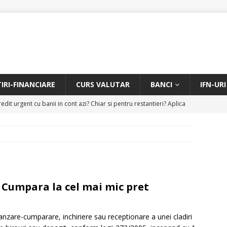
TIRI-FINANCIARE
CURS VALUTAR
BANCI
IFN-URI
edit urgent cu banii in cont azi? Chiar si pentru restantieri? Aplica
D
Facem rata creditului mai mica sau iti dam bani in plus? Profita de
.
CREDIT RAPID
itarea restantierilor si imbunatatirea scorului financiar
CREDIT
– Cumpara la cel mai mic pret
online pentru restantieri. Aplica online sau telefonic.
CREDIT
vanzare-cumparare, inchiriere sau receptionare a unei cladiri