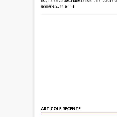
noi, fie ea cu destinatie rezidentiala, cladir
ianuarie 2011 ai
[…]
[ 6 ianuarie 2025 ]
Cred
ARTICOLE RECENTE