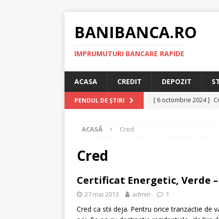
BANIBANCA.RO
IMPRUMUTURI BANCARE RAPIDE
ACASA
CREDIT
DEPOZIT
S
[ 6 octombrie 2024 ]
Cr
PENDUL DE ȘTIRI
online!
CREDIT RAPI
ACASĂ
Cred
[ 8 septembrie 2024 ]
plafonarea dobanzilor
Cred
[ 11 august 2024 ]
Cred
Certificat Energetic, Verde 
RAPID
27 mai 2013
admin
1
[ 29 iulie 2024 ]
Credit 
Cred ca stii deja. Pentru orice tranzactie de 
RAPID