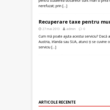
pentru studierea dosarelor sunt mari si prea
nerefuzat; prin
[…]
[ 6 ianuarie 2025 ]
Cred
Recuperare taxe pentru munc
27 mai 2013
admin
0
Cum mă poate ajuta acestui serviciu? Dacă ai
Austria, Irlanda sau SUA, atunci ţi se cuvine 
serviciu
[…]
ARTICOLE RECENTE