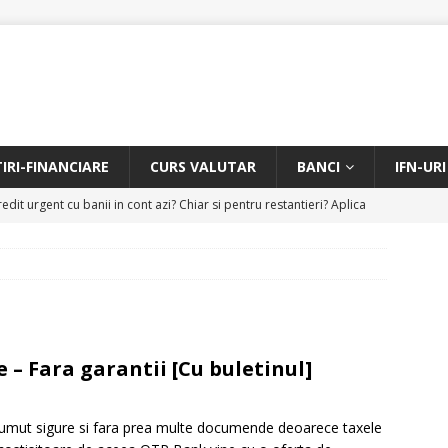
TIRI-FINANCIARE
CURS VALUTAR
BANCI
IFN-URI
edit urgent cu banii in cont azi? Chiar si pentru restantieri? Aplica
D
Facem rata creditului mai mica sau iti dam bani in plus? Profita de
.
CREDIT RAPID
itarea restantierilor si imbunatatirea scorului financiar
CREDIT
– Fara garantii [Cu buletinul]
online pentru restantieri. Aplica online sau telefonic.
CREDIT
umut sigure si fara prea multe documende deoarece taxele