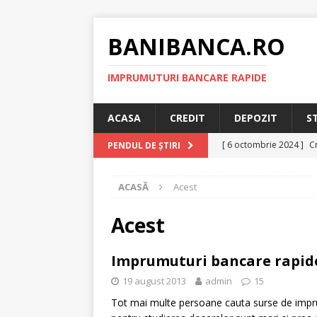
BANIBANCA.RO
IMPRUMUTURI BANCARE RAPIDE
ACASA
CREDIT
DEPOZIT
S
[ 6 octombrie 2024 ]
Cr
PENDUL DE ȘTIRI
online!
CREDIT RAPI
ACASĂ
Acest
[ 8 septembrie 2024 ]
plafonarea dobanzilor
Acest
[ 11 august 2024 ]
Cred
Imprumuturi bancare rapide 
RAPID
19 august 2013
admin
15
[ 29 iulie 2024 ]
Credit 
Tot mai multe persoane cauta surse de impr
RAPID