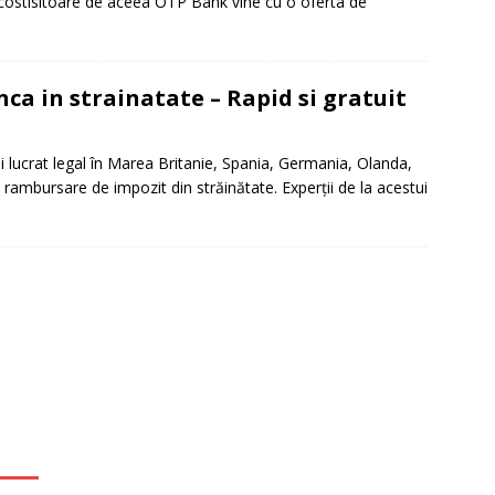
 costisitoare de aceea OTP Bank vine cu o oferta de
it restantieri 2025. Solutii rapide.
CREDIT RAPID
a in strainatate – Rapid si gratuit
 lucrat legal în Marea Britanie, Spania, Germania, Olanda,
o rambursare de impozit din străinătate. Experţii de la acestui