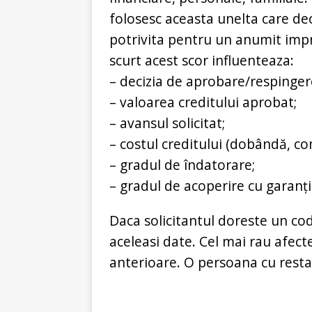
folosesc aceasta unelta care d
potrivita pentru un anumit imp
scurt acest scor influenteaza:
– decizia de aprobare/respingere
– valoarea creditului aprobat;
– avansul solicitat;
– costul creditului (dobândă, co
– gradul de îndatorare;
– gradul de acoperire cu garanți
Daca solicitantul doreste un cod
aceleasi date. Cel mai rau afect
anterioare. O persoana cu restan