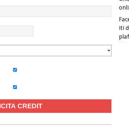
onl
Fac
iti 
pla