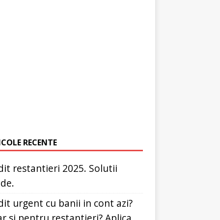
ICOLE RECENTE
it restantieri 2025. Solutii
ide.
it urgent cu banii in cont azi?
r si pentru restantieri? Aplica