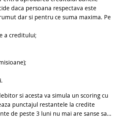
ecide daca persoana respectava este
rumut dar si pentru ce suma maxima. Pe
 a creditului;
misioane);
i.
ebitor si acesta va simula un scoring cu
eaza punctajul restantele la credite
te de peste 3 luni nu mai are sanse sa...