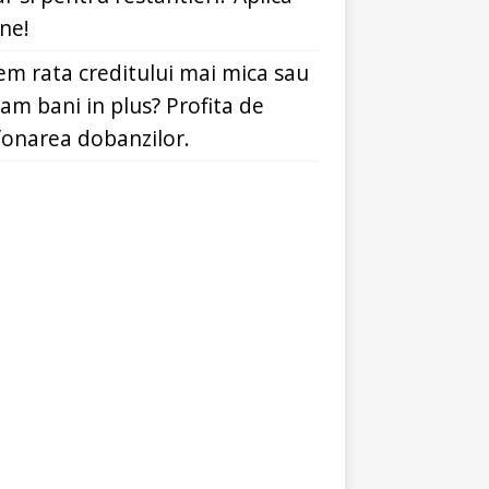
ine!
em rata creditului mai mica sau
dam bani in plus? Profita de
fonarea dobanzilor.