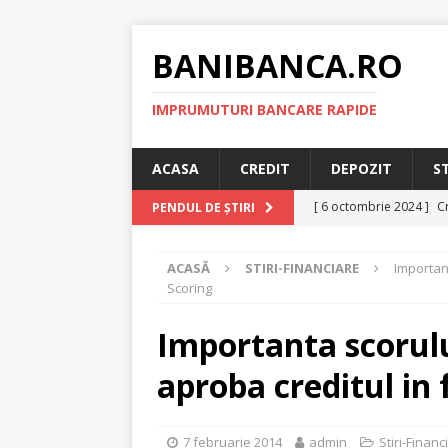
BANIBANCA.RO
IMPRUMUTURI BANCARE RAPIDE
ACASA
CREDIT
DEPOZIT
S
[ 6 octombrie 2024 ]
Cr
PENDUL DE ȘTIRI
online!
CREDIT RAPI
ACASĂ
STIRI-FINANCIARE
Important
[ 8 septembrie 2024 ]
Scoring
plafonarea dobanzilor
Importanta scorulu
[ 11 august 2024 ]
Cred
aproba creditul in 
RAPID
[ 29 iulie 2024 ]
Credit 
7 februarie 2014
admin
Stiri-Financ
RAPID