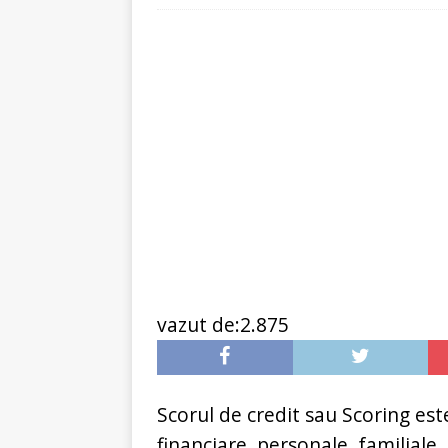
[ 6 ianuarie 2025 ]
Cred
vazut de:2.875
Scorul de credit sau Scoring est
financiare, personale, familiale