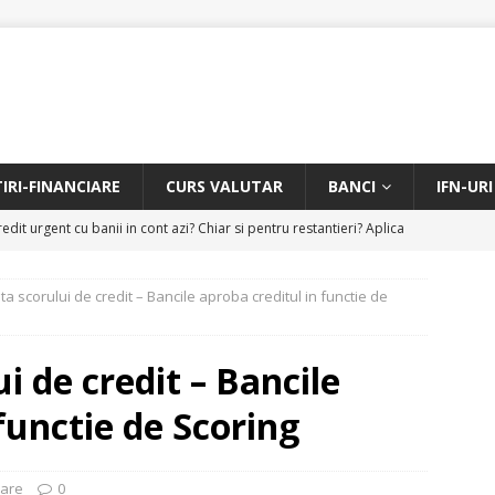
TIRI-FINANCIARE
CURS VALUTAR
BANCI
IFN-URI
edit urgent cu banii in cont azi? Chiar si pentru restantieri? Aplica
D
a scorului de credit – Bancile aproba creditul in functie de
Facem rata creditului mai mica sau iti dam bani in plus? Profita de
.
CREDIT RAPID
i de credit – Bancile
itarea restantierilor si imbunatatirea scorului financiar
CREDIT
functie de Scoring
online pentru restantieri. Aplica online sau telefonic.
CREDIT
iare
0