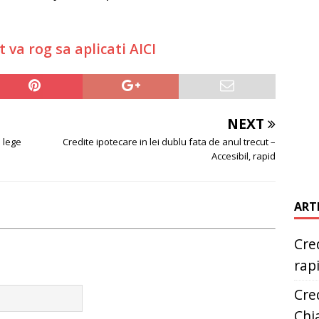
t va rog sa aplicati AICI
NEXT
a lege
Credite ipotecare in lei dublu fata de anul trecut –
Accesibil, rapid
ART
Cred
rap
Cred
Chia