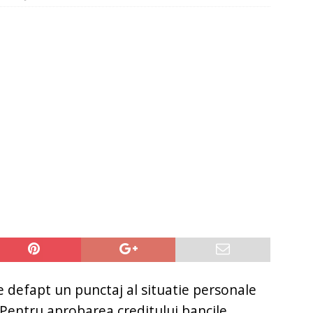
it restantieri 2025. Solutii rapide.
CREDIT RAPID
e defapt un punctaj al situatie personale
. Pentru aprobarea creditului bancile