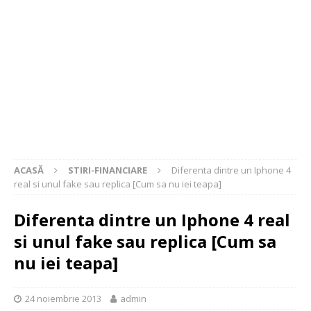
ACASĂ
STIRI-FINANCIARE
Diferenta dintre un Iphone 4
real si unul fake sau replica [Cum sa nu iei teapa]
Diferenta dintre un Iphone 4 real
si unul fake sau replica [Cum sa
nu iei teapa]
24 noiembrie 2013
admin