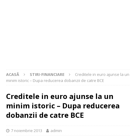
ACASĂ
STIRI-FINANCIARE
Creditele in euro ajunse la un
minim istoric – Dupa reducerea dobanzii de catre BCE
Creditele in euro ajunse la un
minim istoric – Dupa reducerea
dobanzii de catre BCE
7 noiembrie 2013
admin