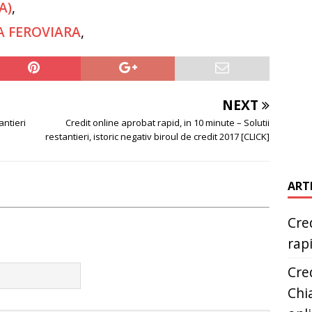
A)
,
A FEROVIARA
,
NEXT
antieri
Credit online aprobat rapid, in 10 minute – Solutii
restantieri, istoric negativ biroul de credit 2017 [CLICK]
ART
Cred
rap
Cred
Chia