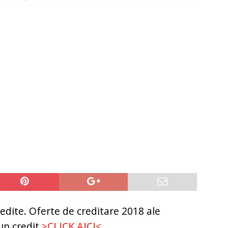
it restantieri 2025. Solutii rapide.
CREDIT RAPID
edite. Oferte de creditare 2018 ale
 un credit
>CLICK AICI<