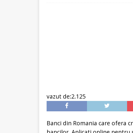
[ 6 ianuarie 2025 ]
Cred
vazut de:2.125
Banci din Romania care ofera cr
bancilor. Aplicati online pentru