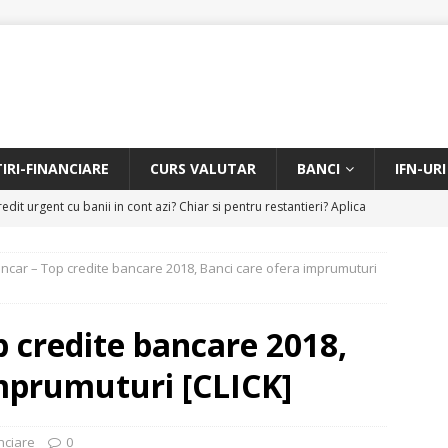
TIRI-FINANCIARE
CURS VALUTAR
BANCI
IFN-URI
edit urgent cu banii in cont azi? Chiar si pentru restantieri? Aplica
D
ancar – Top credite bancare 2018, Banci care ofera imprumuturi
Facem rata creditului mai mica sau iti dam bani in plus? Profita de
.
CREDIT RAPID
p credite bancare 2018,
itarea restantierilor si imbunatatirea scorului financiar
CREDIT
imprumuturi [CLICK]
online pentru restantieri. Aplica online sau telefonic.
CREDIT
anciare
0