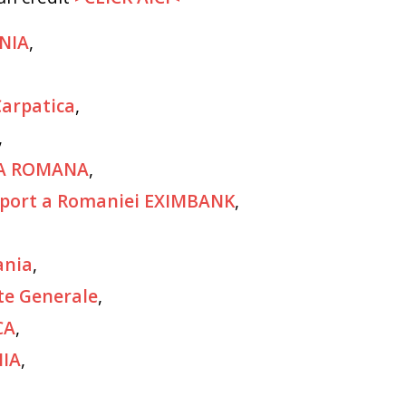
NIA
,
Carpatica
,
,
LA ROMANA
,
mport a Romaniei EXIMBANK
,
ania
,
te Generale
,
CA
,
NIA
,