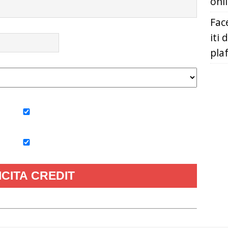
onl
Fac
iti 
pla