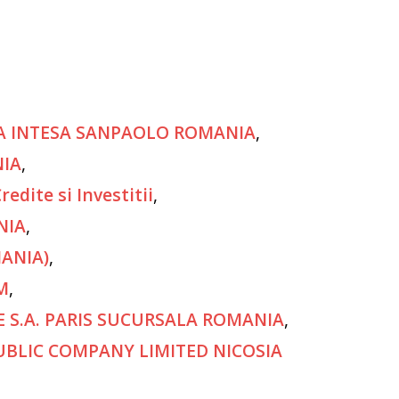
LA INTESA SANPAOLO ROMANIA
,
NIA
,
dite si Investitii
,
NIA
,
MANIA)
,
M
,
E S.A. PARIS SUCURSALA ROMANIA
,
PUBLIC COMPANY LIMITED NICOSIA