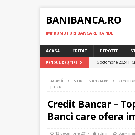
BANIBANCA.RO
IMPRUMUTURI BANCARE RAPIDE
ACASA
CREDIT
DEPOZIT
S
[ 6 octombrie 2024 ]
Cr
PENDUL DE ȘTIRI
online!
CREDIT RAPI
ACASĂ
STIRI-FINANCIARE
Credit B
[ 8 septembrie 2024 ]
[CLICK]
plafonarea dobanzilor
Credit Bancar – To
[ 11 august 2024 ]
Cred
Banci care ofera 
RAPID
[ 29 iulie 2024 ]
Credit 
12 decembrie 2017
admin
Stiri-Fin
RAPID