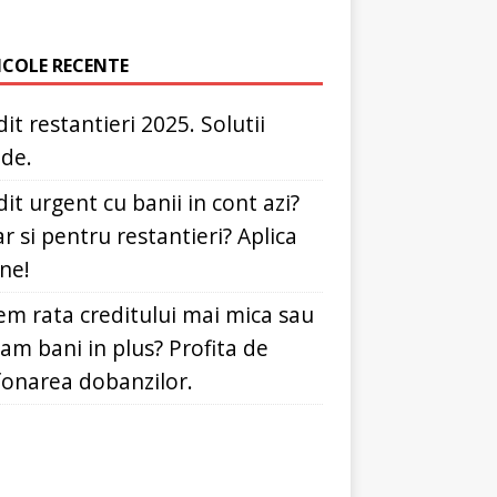
ICOLE RECENTE
it restantieri 2025. Solutii
ide.
it urgent cu banii in cont azi?
r si pentru restantieri? Aplica
ine!
em rata creditului mai mica sau
dam bani in plus? Profita de
fonarea dobanzilor.