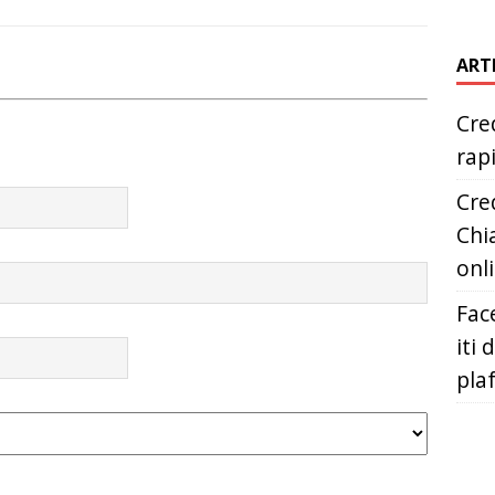
ART
Cred
rap
Cred
Chia
onl
Fac
iti 
pla