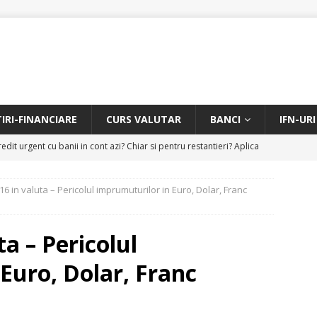
TIRI-FINANCIARE
CURS VALUTAR
BANCI
IFN-URI
edit urgent cu banii in cont azi? Chiar si pentru restantieri? Aplica
D
16 in valuta – Pericolul imprumuturilor in Euro, Dolar, Franc
Facem rata creditului mai mica sau iti dam bani in plus? Profita de
.
CREDIT RAPID
ta – Pericolul
itarea restantierilor si imbunatatirea scorului financiar
CREDIT
Euro, Dolar, Franc
online pentru restantieri. Aplica online sau telefonic.
CREDIT