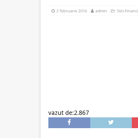
[ 6 ianuarie 2025 ]
Cred
2 februarie 2016
admin
Stiri-Financ
vazut de:2.867