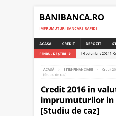
BANIBANCA.RO
IMPRUMUTURI BANCARE RAPIDE
ACASA
CREDIT
DEPOZIT
S
[ 6 octombrie 2024 ]
Cr
PENDUL DE ȘTIRI
online!
CREDIT RAPI
ACASĂ
STIRI-FINANCIARE
Credit 20
[ 8 septembrie 2024 ]
[Studiu de caz]
plafonarea dobanzilor
Credit 2016 in valu
[ 11 august 2024 ]
Cred
imprumuturilor in 
RAPID
[ 29 iulie 2024 ]
Credit 
[Studiu de caz]
RAPID