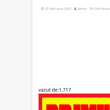
[ 6 ianuarie 2025 ]
Cred
22 februarie 2020
admin
Stiri-Finan
vazut de:1.717