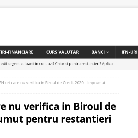
TIRI-FINANCIARE
CURS VALUTAR
BANCI
IFN-URI
edit urgent cu banii in cont azi? Chiar si pentru restantieri? Aplica
D
IFN-uri care nu verifica in Biroul de Credit 2020 – Imprumut
Facem rata creditului mai mica sau iti dam bani in plus? Profita de
.
CREDIT RAPID
e nu verifica in Biroul de
itarea restantierilor si imbunatatirea scorului financiar
CREDIT
umut pentru restantieri
online pentru restantieri. Aplica online sau telefonic.
CREDIT