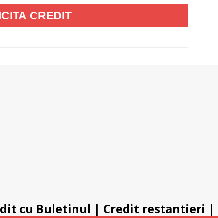
dit cu Buletinul
|
Credit restantieri
|