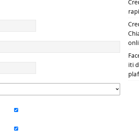
Cred
rap
Cred
Chia
onl
Fac
iti 
pla