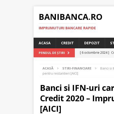
BANIBANCA.RO
IMPRUMUTURI BANCARE RAPIDE
ACASA
CREDIT
DEPOZIT
S
[ 6 octombrie 2024 ]
Cr
PENDUL DE ȘTIRI
online!
CREDIT RAPI
ACASĂ
STIRI-FINANCIARE
Banci si 
[ 8 septembrie 2024 ]
pentru restantieri [AICI]
plafonarea dobanzilor
Banci si IFN-uri car
[ 11 august 2024 ]
Cred
Credit 2020 – Impr
RAPID
[ 29 iulie 2024 ]
Credit 
[AICI]
RAPID