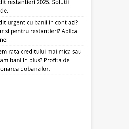
it restantieri 2025. Solutii
ide.
it urgent cu banii in cont azi?
r si pentru restantieri? Aplica
ine!
em rata creditului mai mica sau
dam bani in plus? Profita de
fonarea dobanzilor.