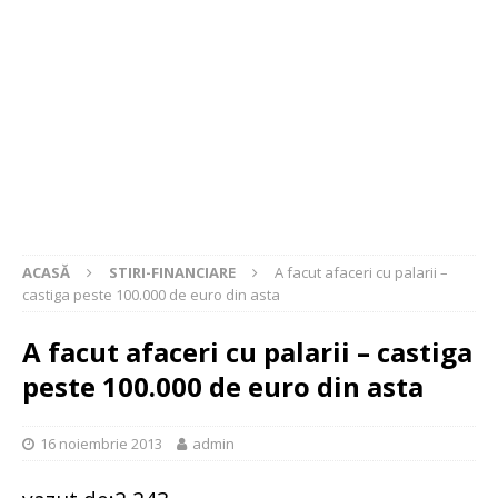
ACASĂ
STIRI-FINANCIARE
A facut afaceri cu palarii –
castiga peste 100.000 de euro din asta
A facut afaceri cu palarii – castiga
peste 100.000 de euro din asta
16 noiembrie 2013
admin