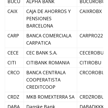
BUCU
ALPHA BANK
BUCUROBU
CAIX
CAJA DE AHORROS Y
CAIXROBX
PENSIONES
BARCELONA
CARP
BANCA COMERCIALA
CARPRO22
CARPATICA
CECE
CEC BANK S.A.
CECEROBU
CITI
CITIBANK ROMANIA
CITIROBU
CRCO
BANCA CENTRALA
CRCOROBU
COOPERATISTA
CREDITCOOP
CRDZ
MKB ROMEXTERRA SA
CRDZROBU
DABA
Danske Bank
DABADKKK