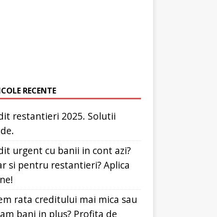
ICOLE RECENTE
it restantieri 2025. Solutii
ide.
it urgent cu banii in cont azi?
r si pentru restantieri? Aplica
ine!
em rata creditului mai mica sau
dam bani in plus? Profita de