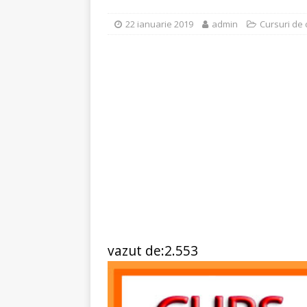
[ 6 ianuarie 2025 ]
Cred
22 ianuarie 2019
admin
Cursuri de 
vazut de:2.553