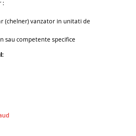
 :
ar (chelner) vanzator in unitati de
man sau competente specifice
l:
aud