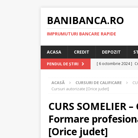
BANIBANCA.RO
IMPRUMUTURI BANCARE RAPIDE
ACASA
CREDIT
DEPOZIT
S
[ 6 octombrie 2024 ]
Cr
PENDUL DE ȘTIRI
online!
CREDIT RAPI
ACASĂ
CURSURI DE CALIFICARE
CU
[ 8 septembrie 2024 ]
Cursuri autorizate [Orice judet]
plafonarea dobanzilor
CURS SOMELIER – Cu
[ 11 august 2024 ]
Cred
Formare profesiona
RAPID
[ 29 iulie 2024 ]
Credit 
[Orice judet]
RAPID