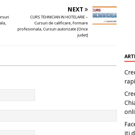
NEXT
rsuri
CURS TEHNICIAN IN HOTELARIE –
ala,
Cursuri de calificare, Formare
profesionala, Cursuri autorizate [Orice
judet]
ART
Cred
rap
Cred
Chia
onl
Fac
iti 