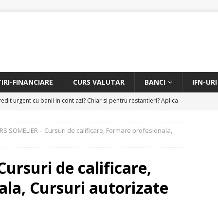
TIRI-FINANCIARE
CURS VALUTAR
BANCI
IFN-URI
edit urgent cu banii in cont azi? Chiar si pentru restantieri? Aplica
D
RS SOMELIER – Cursuri de calificare, Formare profesionala,
Facem rata creditului mai mica sau iti dam bani in plus? Profita de
.
CREDIT RAPID
rsuri de calificare,
itarea restantierilor si imbunatatirea scorului financiar
CREDIT
la, Cursuri autorizate
online pentru restantieri. Aplica online sau telefonic.
CREDIT