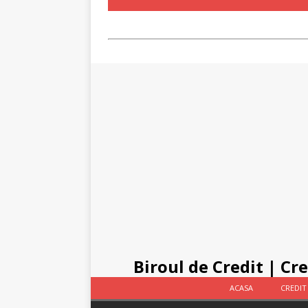
Biroul de Credit
|
Cre
ACASA
CREDIT