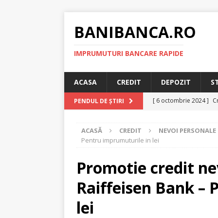
BANIBANCA.RO
IMPRUMUTURI BANCARE RAPIDE
ACASA
CREDIT
DEPOZIT
S
[ 6 octombrie 2024 ]
Cr
PENDUL DE ȘTIRI
online!
CREDIT RAPI
ACASĂ
CREDIT
NEVOI PERSONALE
[ 8 septembrie 2024 ]
Pentru imprumuturile in lei
plafonarea dobanzilor
Promotie credit ne
[ 11 august 2024 ]
Cred
Raiffeisen Bank – 
RAPID
[ 29 iulie 2024 ]
Credit 
lei
RAPID