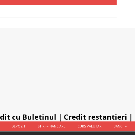
dit cu Buletinul
|
Credit restantieri
|
DEPOZIT
STIRI-FINANCIARE
CURS VALUTAR
BANCI