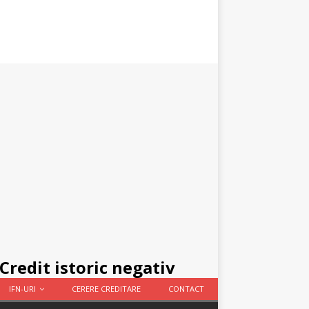
Credit istoric negativ
IFN-URI
CERERE CREDITARE
CONTACT