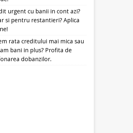
it urgent cu banii in cont azi?
r si pentru restantieri? Aplica
ine!
em rata creditului mai mica sau
dam bani in plus? Profita de
fonarea dobanzilor.