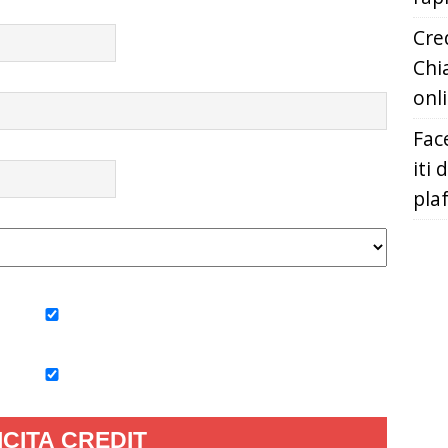
Cred
Chia
onl
Fac
iti 
pla