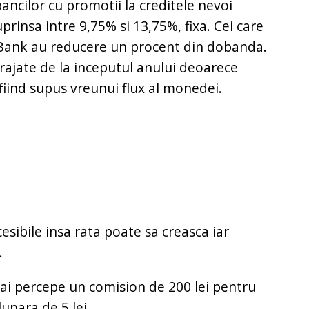
bancilor cu promotii la creditele nevoi
prinsa intre 9,75% si 13,75%, fixa. Cei care
n Bank au reducere un procent din dobanda.
curajate de la inceputul anului deoarece
fiind supus vreunui flux al monedei.
sibile insa rata poate sa creasca iar
.
i percepe un comision de 200 lei pentru
lunara de 5 lei.