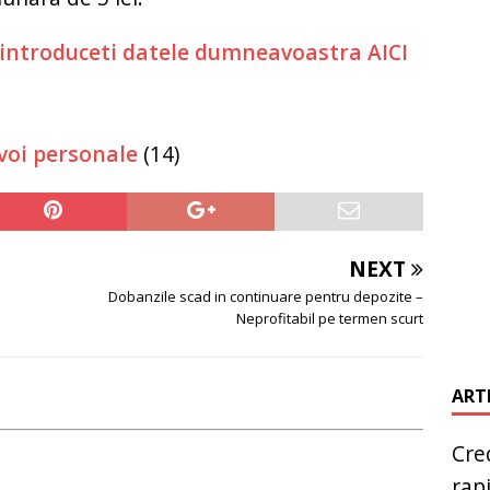
t introduceti datele dumneavoastra AICI
evoi personale
(14)
NEXT
e
Dobanzile scad in continuare pentru depozite –
Neprofitabil pe termen scurt
ART
Cred
rap