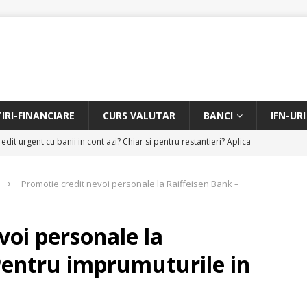
TIRI-FINANCIARE
CURS VALUTAR
BANCI
IFN-URI
edit urgent cu banii in cont azi? Chiar si pentru restantieri? Aplica
D
Promotie credit nevoi personale la Raiffeisen Bank –
Facem rata creditului mai mica sau iti dam bani in plus? Profita de
.
CREDIT RAPID
voi personale la
itarea restantierilor si imbunatatirea scorului financiar
CREDIT
Pentru imprumuturile in
online pentru restantieri. Aplica online sau telefonic.
CREDIT