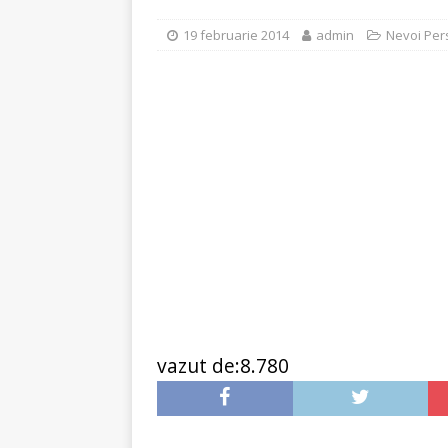
[ 6 ianuarie 2025 ]
Cred
19 februarie 2014
admin
Nevoi Per
vazut de:8.780