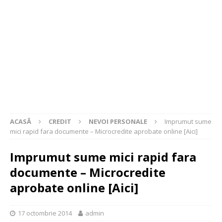
ACASĂ
CREDIT
NEVOI PERSONALE
Imprumut sume
mici rapid fara documente – Microcredite aprobate online [Aici]
Imprumut sume mici rapid fara
documente – Microcredite
aprobate online [Aici]
17 octombrie 2014
admin